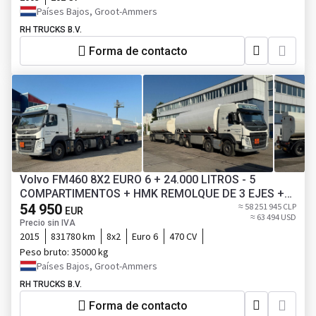
Países Bajos, Groot-Ammers
RH TRUCKS B.V.
Forma de contacto
Volvo FM460 8X2 EURO 6 + 24.000 LITROS - 5
COMPARTIMENTOS + HMK REMOLQUE DE 3 EJES +
27.000 LITROS - 5 COMPARTIMENTOS
54 950
≈ 58 251 945 CLP
EUR
≈ 63 494 USD
Precio sin IVA
2015
831780 km
8x2
Euro 6
470 CV
Peso bruto:
35000 kg
Países Bajos, Groot-Ammers
RH TRUCKS B.V.
Forma de contacto