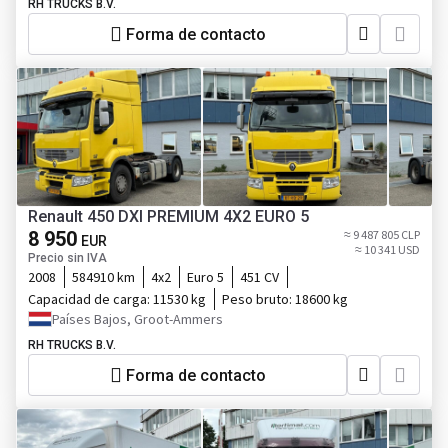
RH TRUCKS B.V.
Forma de contacto
Renault 450 DXI PREMIUM 4X2 EURO 5
8 950
≈ 9 487 805 CLP
EUR
≈ 10 341 USD
Precio sin IVA
2008
584910 km
4x2
Euro 5
451 CV
Capacidad de carga:
11530 kg
Peso bruto:
18600 kg
Países Bajos, Groot-Ammers
RH TRUCKS B.V.
Forma de contacto