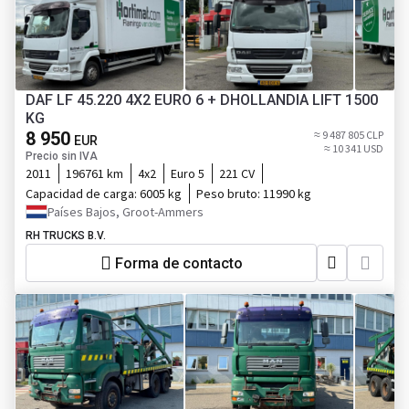
DAF LF 45.220 4X2 EURO 6 + DHOLLANDIA LIFT 1500
KG
8 950
≈ 9 487 805 CLP
EUR
≈ 10 341 USD
Precio sin IVA
2011
196761 km
4x2
Euro 5
221 CV
Capacidad de carga:
6005 kg
Peso bruto:
11990 kg
Países Bajos, Groot-Ammers
RH TRUCKS B.V.
Forma de contacto