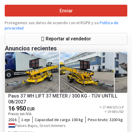
Enviar
Protegemos sus datos de acuerdo con el RGPD y su
Política de
privacidad
Reportar al vendedor
Anuncios recientes
Paus 37 WH LIFT 37 METER / 300 KG - TÜV UNTILL
08/2027
16 950
≈ 17 968 525 CLP
EUR
≈ 19 585 USD
Precio sin IVA
2016
1-eje
Capacidad de carga:
100 kg
Peso bruto:
3200 kg
Países Bajos, Groot-Ammers