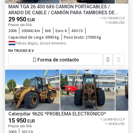
MAN TGA 26.430 6X6 CAMIÓN PORTACABLES /
ARADO DE CABLE / CAMIÓN PARA TAMBORES DE
CABLE
29 950
≈ 31 749 695 CLP
EUR
≈ 34 606 USD
Precio sin IVA
2006
200442 km
6x6
Euro 4
430 CV
Capacidad de carga:
6900 kg
Peso bruto:
27000 kg
Países Bajos, Groot-Ammers
RH TRUCKS B.V.
Forma de contacto
Caterpillar 962G *PROBLEMA ELECTRÓNICO*
15 950
≈ 16 908 435 CLP
EUR
≈ 18 430 USD
Precio sin IVA
2003
202 CV