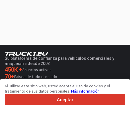
Su plataforma de confianza para vehículos comerciales y
maquinaria desde 2003
450K +
Anuncios activos
70+
Países de todo el mundo
36
Idiomas admitidos
Al utilizar este sitio web, usted acepta el uso de cookies y el
tratamiento de sus datos personales.
Más información
4.7/5
Trustpilot
Aceptar
Para vendedores
Servicios de promoción