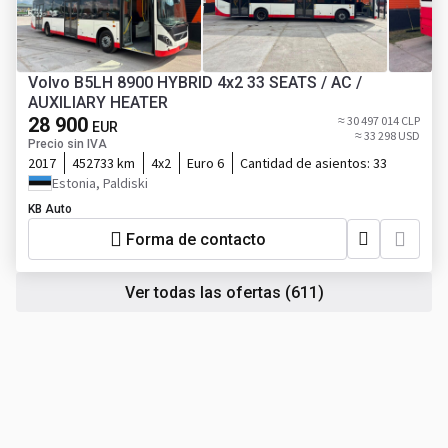
Volvo B5LH 8900 HYBRID 4x2 33 SEATS / AC /
AUXILIARY HEATER
28 900
≈ 30 497 014 CLP
EUR
≈ 33 298 USD
Precio sin IVA
2017
452733 km
4x2
Euro 6
Cantidad de asientos:
33
Estonia, Paldiski
KB Auto
Forma de contacto
Ver todas las ofertas
(611)