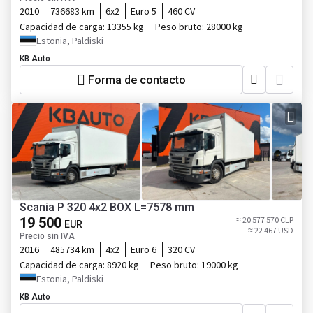
2010
736683 km
6x2
Euro 5
460 CV
Capacidad de carga:
13355 kg
Peso bruto:
28000 kg
Estonia, Paldiski
KB Auto
Forma de contacto
Scania P 320 4x2 BOX L=7578 mm
19 500
≈ 20 577 570 CLP
EUR
≈ 22 467 USD
Precio sin IVA
2016
485734 km
4x2
Euro 6
320 CV
Capacidad de carga:
8920 kg
Peso bruto:
19000 kg
Estonia, Paldiski
KB Auto