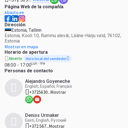
Página Web de la compañía
kbauto.ee
Dirección
Estonia, Tallinn
Estonia, Kooli 10, Rummu alevik, Lääne-Harju vald, 76102,
Estonia
Mostrar en mapa
Horario de apertura
Hora local del vendedor
Abierto
Lun - Vie
08:00 - 17:00
Personas de contacto
Alejandro Goyeneche
English, Español, Français
+3725630...
Mostrar
Deniss Urmaker
Eesti, English, Русский
+372 567...
Mostrar