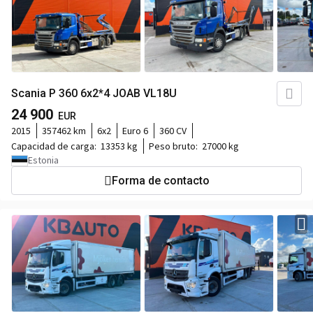
Scania P 360 6x2*4 JOAB VL18U
24 900
EUR
2015
357462 km
6x2
Euro 6
360 CV
Capacidad de carga:
13353 kg
Peso bruto:
27000 kg
Estonia
Forma de contacto