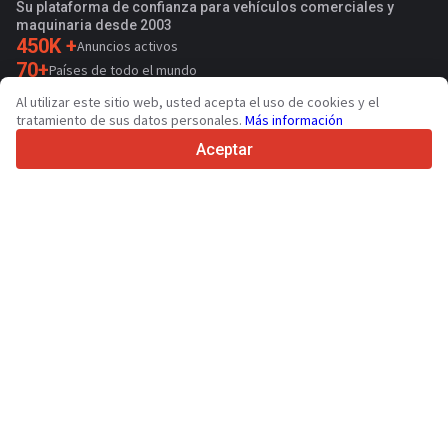
Su plataforma de confianza para vehículos comerciales y
maquinaria desde 2003
450K +
Anuncios activos
70+
Países de todo el mundo
36
Idiomas admitidos
Al utilizar este sitio web, usted acepta el uso de cookies y el
tratamiento de sus datos personales.
Más información
4.7/5
Trustpilot
Aceptar
Para vendedores
Servicios de promoción
Presios de los servicios
Ayuda
Para compradores
Reseñas de marcas
Ferias
Leasing