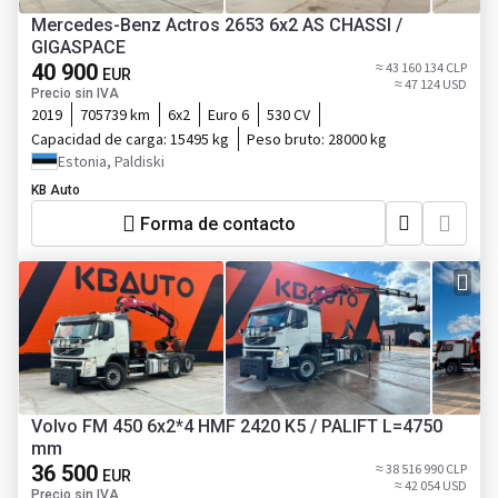
Mercedes-Benz Actros 2653 6x2 AS CHASSI /
GIGASPACE
40 900
≈ 43 160 134 CLP
EUR
≈ 47 124 USD
Precio sin IVA
2019
705739 km
6x2
Euro 6
530 CV
Capacidad de carga:
15495 kg
Peso bruto:
28000 kg
Estonia, Paldiski
KB Auto
Forma de contacto
Volvo FM 450 6x2*4 HMF 2420 K5 / PALIFT L=4750
mm
36 500
≈ 38 516 990 CLP
EUR
≈ 42 054 USD
Precio sin IVA