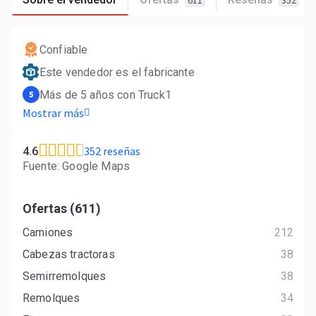
611
352
Confiable
Este vendedor es el fabricante
Más de 5 años con Truck1
5
Mostrar más
352 reseñas
4.6
Fuente: Google Maps
Ofertas (611)
Camiones
212
Cabezas tractoras
38
Semirremolques
38
Remolques
34