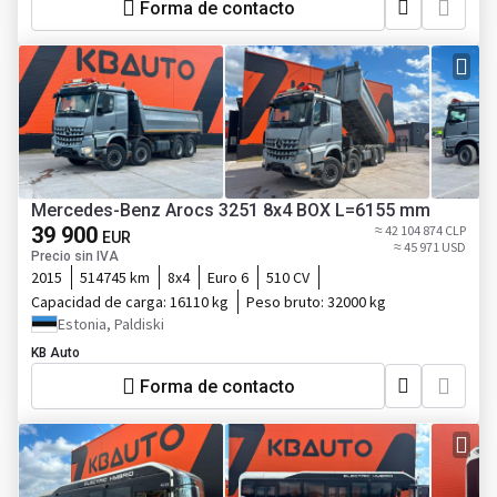
Forma de contacto
Mercedes-Benz Arocs 3251 8x4 BOX L=6155 mm
39 900
≈ 42 104 874 CLP
EUR
≈ 45 971 USD
Precio sin IVA
2015
514745 km
8x4
Euro 6
510 CV
Capacidad de carga:
16110 kg
Peso bruto:
32000 kg
Estonia, Paldiski
KB Auto
Forma de contacto