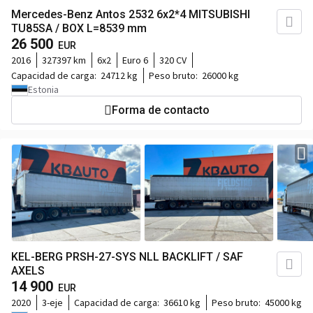
Mercedes-Benz Antos 2532 6x2*4 MITSUBISHI
TU85SA / BOX L=8539 mm
26 500
EUR
2016
327397 km
6x2
Euro 6
320 CV
Capacidad de carga:
24712 kg
Peso bruto:
26000 kg
Estonia
Forma de contacto
KEL-BERG PRSH-27-SYS NLL BACKLIFT / SAF
AXELS
14 900
EUR
2020
3-eje
Capacidad de carga:
36610 kg
Peso bruto:
45000 kg