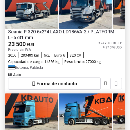
Scania P 320 6x2*4 LAXO LD186VA-2 / PLATFORM
L=5731 mm
23 500
≈ 24 798 610 CLP
EUR
≈ 27 076 USD
Precio sin IVA
2016
283489 km
6x2
Euro 6
320 CV
Capacidad de carga:
14395 kg
Peso bruto:
27000 kg
Estonia, Paldiski
KB Auto
Forma de contacto