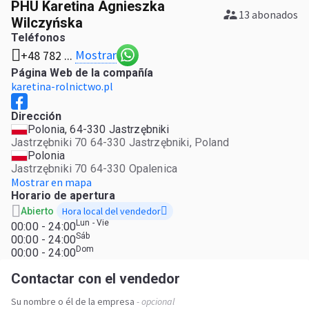
PHU Karetina Agnieszka
13 abonados
Wilczyńska
Teléfonos
Mostrar
+48 782 ...
Página Web de la compañía
karetina-rolnictwo.pl
Dirección
Polonia, 64-330 Jastrzębniki
Jastrzębniki 70 64-330 Jastrzębniki, Poland
Polonia
Jastrzębniki 70 64-330 Opalenica
Mostrar en mapa
Horario de apertura
Hora local del vendedor
Abierto
Lun - Vie
00:00 - 24:00
Sáb
00:00 - 24:00
Dom
00:00 - 24:00
Contactar con el vendedor
Su nombre o él de la empresa
- opcional