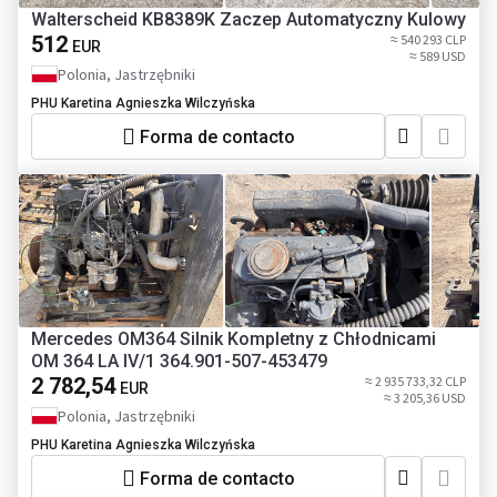
Walterscheid KB8389K Zaczep Automatyczny Kulowy
512
≈ 540 293 CLP
EUR
≈ 589 USD
Polonia, Jastrzębniki
PHU Karetina Agnieszka Wilczyńska
Forma de contacto
Mercedes OM364 Silnik Kompletny z Chłodnicami
OM 364 LA IV/1 364.901-507-453479
2 782,54
≈ 2 935 733,32 CLP
EUR
≈ 3 205,36 USD
Polonia, Jastrzębniki
PHU Karetina Agnieszka Wilczyńska
Forma de contacto