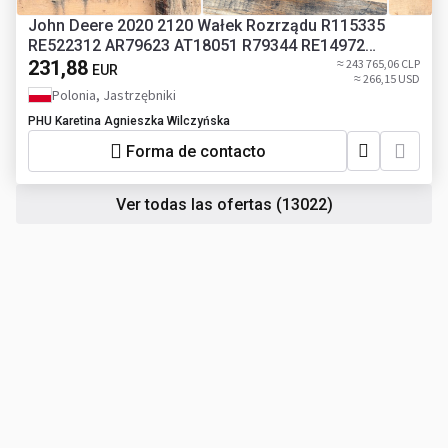
John Deere 2020 2120 Wałek Rozrządu R115335
RE522312 AR79623 AT18051 R79344 RE14972
RE55901 T20014
231,88
≈ 243 765,06 CLP
EUR
≈ 266,15 USD
Polonia, Jastrzębniki
PHU Karetina Agnieszka Wilczyńska
Forma de contacto
Ver todas las ofertas
(13022)