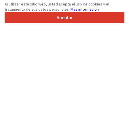
36
Idiomas admitidos
Al utilizar este sitio web, usted acepta el uso de cookies y el
tratamiento de sus datos personales.
Más información
4.7/5
Trustpilot
Aceptar
Para vendedores
Servicios de promoción
Presios de los servicios
Ayuda
Para compradores
Reseñas de marcas
Ferias
Leasing
Información
Sobre Truck1