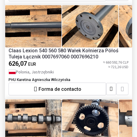
Claas Lexion 540 560 580 Wałek Kołnierza Półoś
Tuleja Łącznik 0007697060 0007696210
626,07
≈ 660 592,76 CLP
EUR
≈ 721,26 USD
Polonia, Jastrzębniki
PHU Karetina Agnieszka Wilczyńska
Forma de contacto