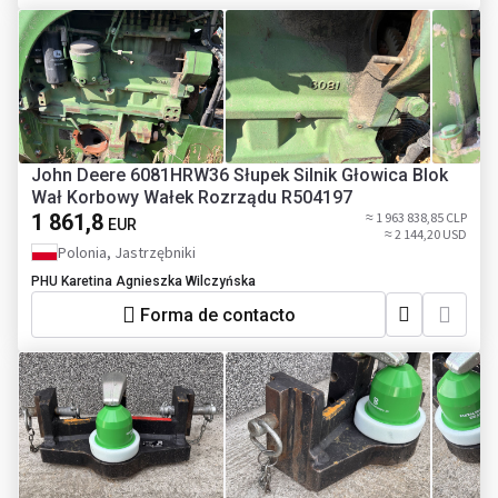
John Deere 6081HRW36 Słupek Silnik Głowica Blok
Wał Korbowy Wałek Rozrządu R504197
1 861,8
≈ 1 963 838,85 CLP
EUR
≈ 2 144,20 USD
Polonia, Jastrzębniki
PHU Karetina Agnieszka Wilczyńska
Forma de contacto