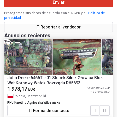
Enviar
Protegemos sus datos de acuerdo con el RGPD y su
Política de
privacidad
Reportar al vendedor
Anuncios recientes
John Deere 6466TL-01 Słupek Silnik Głowica Blok
Wał Korbowy Wałek Rozrządu R65693
1 978,17
≈ 2 087 304,28 CLP
EUR
≈ 2 279,01 USD
Polonia, Jastrzębniki
PHU Karetina Agnieszka Wilczyńska
Forma de contacto