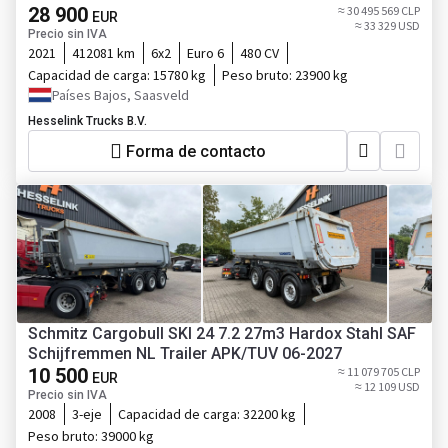
28 900
≈ 30 495 569 CLP
EUR
≈ 33 329 USD
Precio sin IVA
2021
412081 km
6x2
Euro 6
480 CV
Capacidad de carga:
15780 kg
Peso bruto:
23900 kg
Países Bajos, Saasveld
Hesselink Trucks B.V.
Forma de contacto
Schmitz Cargobull SKI 24 7.2 27m3 Hardox Stahl SAF
Schijfremmen NL Trailer APK/TUV 06-2027
10 500
≈ 11 079 705 CLP
EUR
≈ 12 109 USD
Precio sin IVA
2008
3-eje
Capacidad de carga:
32200 kg
Peso bruto:
39000 kg