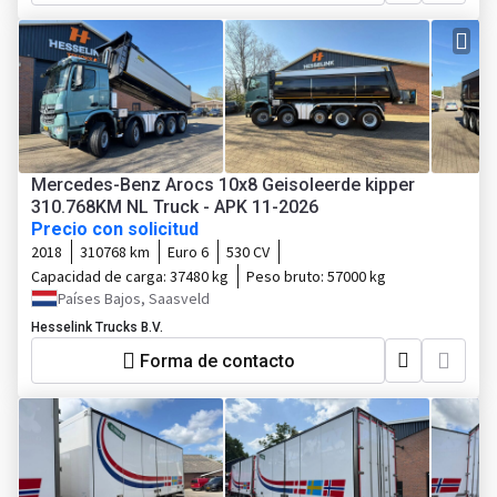
Mercedes-Benz Arocs 10x8 Geisoleerde kipper
310.768KM NL Truck - APK 11-2026
Precio con solicitud
2018
310768 km
Euro 6
530 CV
Capacidad de carga:
37480 kg
Peso bruto:
57000 kg
Países Bajos, Saasveld
Hesselink Trucks B.V.
Forma de contacto