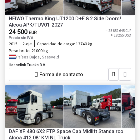
HEIWO Thermo King UT1200 D+E 8.2 Side Doors!
Alcoa APK/TUV01-2027
24 500
≈ 25 852 645 CLP
EUR
≈ 28 255 USD
Precio sin IVA
2015
2-eje
Capacidad de carga:
13740 kg
Peso bruto:
21000 kg
Países Bajos, Saasveld
Hesselink Trucks B.V.
Forma de contacto
DAF XF 480 6X2 FTP Space Cab Midlift Standairco
Alcoa 412.081KM NL Truck