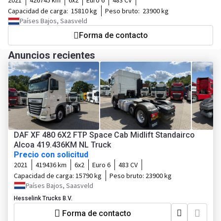
2021
426745 km
6x2
Euro 6
483 CV
Capacidad de carga:
15810 kg
Peso bruto:
23900 kg
Países Bajos, Saasveld
Forma de contacto
Anuncios recientes
DAF XF 480 6X2 FTP Space Cab Midlift Standairco
Alcoa 419.436KM NL Truck
Precio con solicitud
2021
419436 km
6x2
Euro 6
483 CV
Capacidad de carga:
15790 kg
Peso bruto:
23900 kg
Países Bajos, Saasveld
Hesselink Trucks B.V.
Forma de contacto