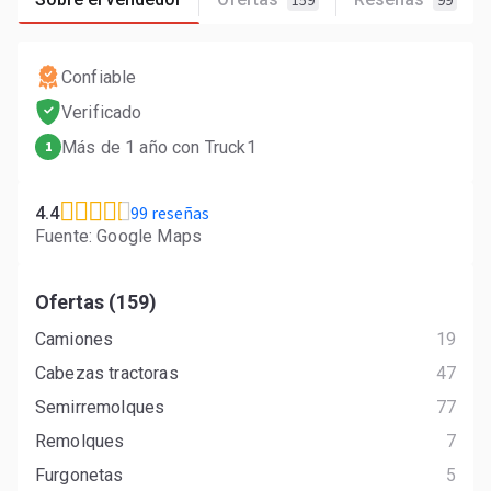
159
99
Confiable
Verificado
Más de 1 año con Truck1
1
99 reseñas
4.4
Fuente: Google Maps
Ofertas (159)
Camiones
19
Cabezas tractoras
47
Semirremolques
77
Remolques
7
Furgonetas
5