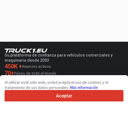
Su plataforma de confianza para vehículos comerciales y
maquinaria desde 2003
450K +
Anuncios activos
70+
Países de todo el mundo
36
Idiomas admitidos
Al utilizar este sitio web, usted acepta el uso de cookies y el
tratamiento de sus datos personales.
Más información
4.7/5
Trustpilot
Aceptar
Para vendedores
Servicios de promoción
Presios de los servicios