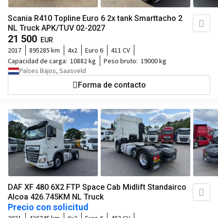
Scania R410 Topline Euro 6 2x tank Smarttacho 2
NL Truck APK/TUV 02-2027
21 500
EUR
2017
895285 km
4x2
Euro 6
411 CV
Capacidad de carga:
10882 kg
Peso bruto:
19000 kg
Países Bajos, Saasveld
Forma de contacto
DAF XF 480 6X2 FTP Space Cab Midlift Standairco
Alcoa 426.745KM NL Truck
Precio con solicitud