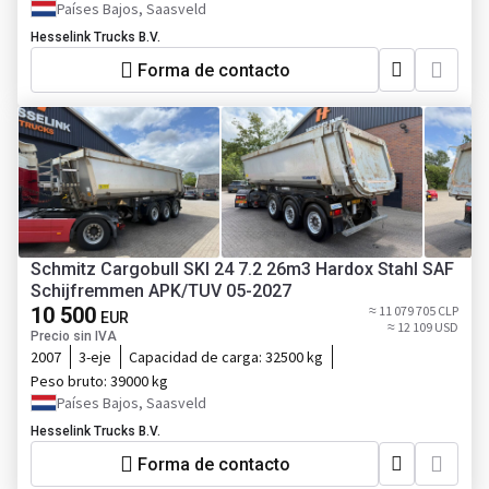
Países Bajos, Saasveld
Hesselink Trucks B.V.
Forma de contacto
Schmitz Cargobull SKI 24 7.2 26m3 Hardox Stahl SAF
Schijfremmen APK/TUV 05-2027
10 500
≈ 11 079 705 CLP
EUR
≈ 12 109 USD
Precio sin IVA
2007
3-eje
Capacidad de carga:
32500 kg
Peso bruto:
39000 kg
Países Bajos, Saasveld
Hesselink Trucks B.V.
Forma de contacto