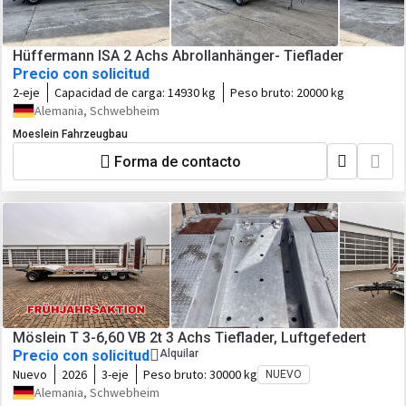
Hüffermann ISA 2 Achs Abrollanhänger- Tieflader
Precio con solicitud
2-eje
Capacidad de carga:
14930 kg
Peso bruto:
20000 kg
Alemania, Schwebheim
Moeslein Fahrzeugbau
Forma de contacto
Möslein T 3-6,60 VB 2t 3 Achs Tieflader, Luftgefedert
Precio con solicitud
Alquilar
Nuevo
2026
3-eje
Peso bruto:
30000 kg
NUEVO
Alemania, Schwebheim