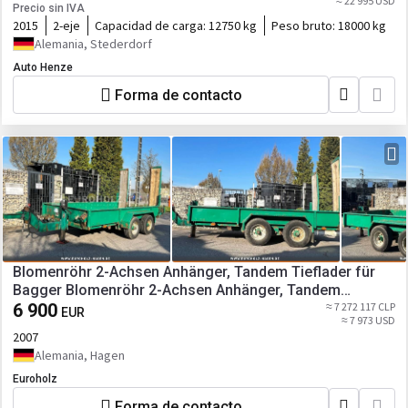
≈ 22 995 USD
Precio sin IVA
2015
2-eje
Capacidad de carga:
12750 kg
Peso bruto:
18000 kg
Alemania, Stederdorf
Auto Henze
Forma de contacto
Blomenröhr 2-Achsen Anhänger, Tandem Tieflader für
Bagger Blomenröhr 2-Achsen Anhänger, Tandem
Tieflader für Bagger
6 900
≈ 7 272 117 CLP
EUR
≈ 7 973 USD
2007
Alemania, Hagen
Euroholz
Forma de contacto