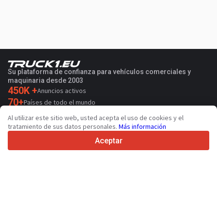
Su plataforma de confianza para vehículos comerciales y
maquinaria desde 2003
450K +
Anuncios activos
70+
Países de todo el mundo
36
Idiomas admitidos
Al utilizar este sitio web, usted acepta el uso de cookies y el
tratamiento de sus datos personales.
Más información
4.7/5
Trustpilot
Aceptar
Para vendedores
Servicios de promoción
Presios de los servicios
Ayuda