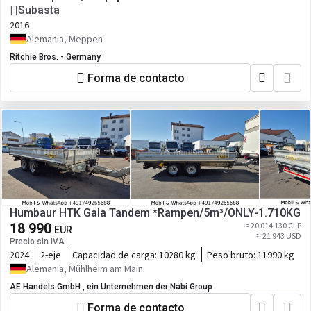
Subasta
2016
Alemania, Meppen
Ritchie Bros. - Germany
Forma de contacto
Humbaur HTK Gala Tandem *Rampen/5m³/ONLY-1.710KG
18 990
≈ 20 014 130 CLP
EUR
≈ 21 943 USD
Precio sin IVA
2024
2-eje
Capacidad de carga:
10280 kg
Peso bruto:
11990 kg
Alemania, Mühlheim am Main
AE Handels GmbH , ein Unternehmen der Nabi Group
Forma de contacto