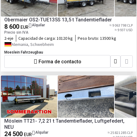
Obermaier OS2-TUE135S 13,5 t Tandemtieflader
8 600
Alquilar
≈ 9 063 798 CLP
EUR
≈ 9 937 USD
Precio sin IVA
2-eje
Capacidad de carga:
10120 kg
Peso bruto:
13500 kg
Alemania, Schwebheim
Moeslein Fahrzeugbau
Forma de contacto
Möslein TT21- 7,2 21 t Tandemtieflader, Luftgefedert,
NEU
24 500
Alquilar
≈ 25 821 285 CLP
EUR