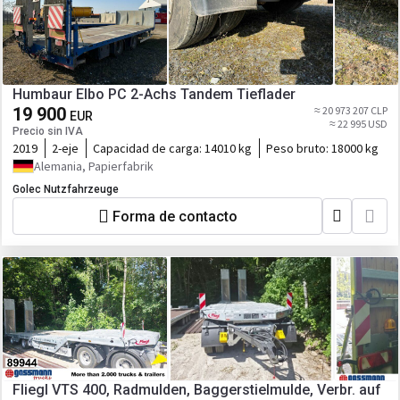
Humbaur Elbo PC 2-Achs Tandem Tieflader
19 900
≈ 20 973 207 CLP
EUR
≈ 22 995 USD
Precio sin IVA
2019
2-eje
Capacidad de carga:
14010 kg
Peso bruto:
18000 kg
Alemania, Papierfabrik
Golec Nutzfahrzeuge
Forma de contacto
Fliegl VTS 400, Radmulden, Baggerstielmulde, Verbr. auf