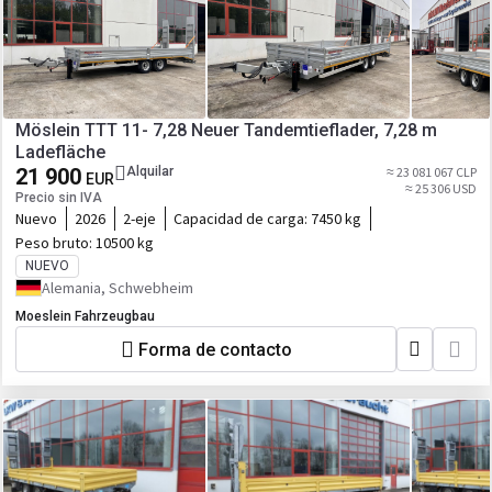
Möslein TTT 11- 7,28 Neuer Tandemtieflader, 7,28 m
Ladefläche
21 900
Alquilar
≈ 23 081 067 CLP
EUR
≈ 25 306 USD
Precio sin IVA
Nuevo
2026
2-eje
Capacidad de carga:
7450 kg
Peso bruto:
10500 kg
NUEVO
Alemania, Schwebheim
Moeslein Fahrzeugbau
Forma de contacto