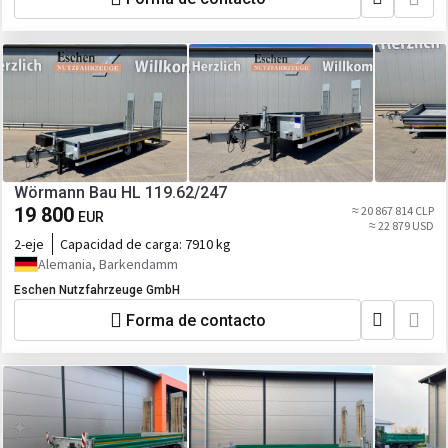
Wörmann Bau HL 119.62/247
19 800
≈ 20 867 814 CLP
EUR
≈ 22 879 USD
2-eje
Capacidad de carga:
7910 kg
Alemania, Barkendamm
Eschen Nutzfahrzeuge GmbH
Forma de contacto