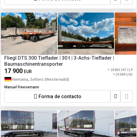
Fliegl DTS 300 Tieflader | 30 t | 3-Achs-Tieflader |
Baumaschinentransporter
17 900
≈ 18 865 347 CLP
EUR
≈ 20 684 USD
Alemania, Selters (Westerwald)
Manuel Freesemann
Forma de contacto