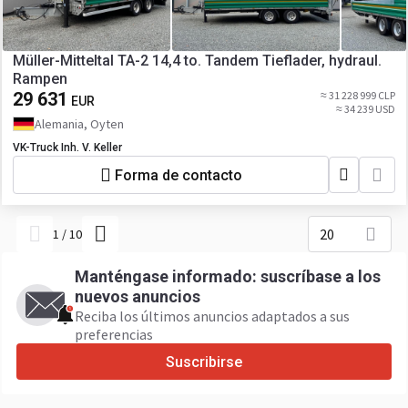
Müller-Mitteltal TA-2 14,4 to. Tandem Tieflader, hydraul.
Rampen
29 631
≈ 31 228 999 CLP
EUR
≈ 34 239 USD
Alemania, Oyten
VK-Truck Inh. V. Keller
Forma de contacto
20
1
/
10
Manténgase informado: suscríbase a los
nuevos anuncios
Reciba los últimos anuncios adaptados a sus
preferencias
Suscribirse