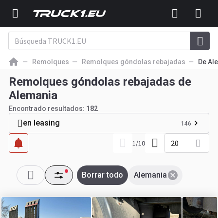
Remolques
Remolques góndolas rebajadas
De Al
Remolques góndolas rebajadas de
Alemania
Encontrado resultados:
182
en leasing
146
20
1
/
10
Borrar todo
Alemania