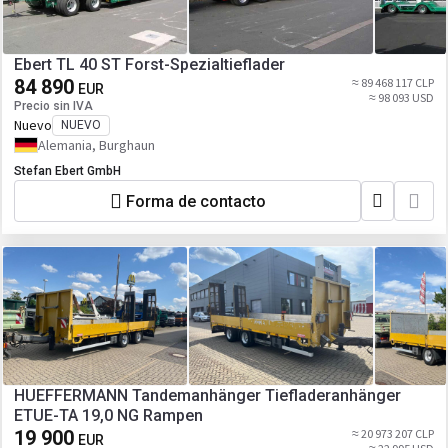
Ebert TL 40 ST Forst-Spezialtieflader
84 890
≈ 89 468 117 CLP
EUR
≈ 98 093 USD
Precio sin IVA
Nuevo
NUEVO
Alemania, Burghaun
Stefan Ebert GmbH
Forma de contacto
HUEFFERMANN Tandemanhänger Tiefladeranhänger
ETUE-TA 19,0 NG Rampen
19 900
≈ 20 973 207 CLP
EUR