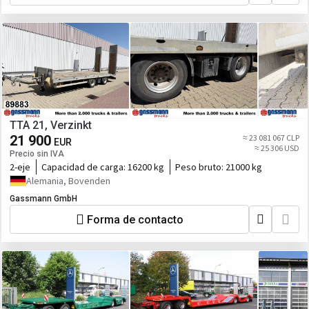
TTA 21, Verzinkt
21 900
≈ 23 081 067 CLP
EUR
≈ 25 306 USD
Precio sin IVA
2-eje
Capacidad de carga:
16200 kg
Peso bruto:
21000 kg
Alemania, Bovenden
Gassmann GmbH
Forma de contacto