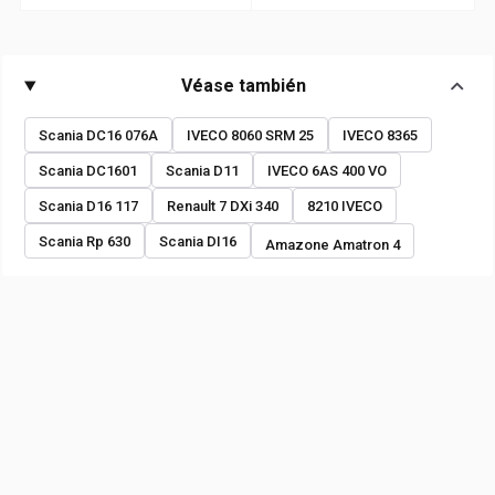
Véase también
Scania DC16 076A
IVECO 8060 SRM 25
IVECO 8365
Scania DC1601
Scania D11
IVECO 6AS 400 VO
Scania D16 117
Renault 7 DXi 340
8210 IVECO
Scania Rp 630
Scania DI16
Amazone Amatron 4