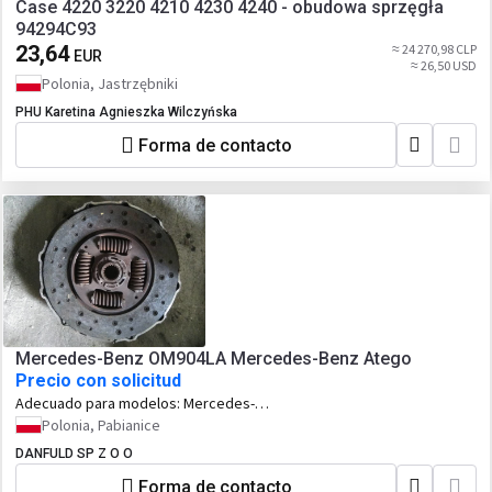
Case 4220 3220 4210 4230 4240 - obudowa sprzęgła
94294C93
23,64
≈ 24 270,98 CLP
EUR
≈ 26,50 USD
Polonia, Jastrzębniki
PHU Karetina Agnieszka Wilczyńska
Forma de contacto
Mercedes-Benz OM904LA Mercedes-Benz Atego
Precio con solicitud
Adecuado para modelos:
Mercedes-
Benz Atego
Polonia, Pabianice
DANFULD SP Z O O
Forma de contacto