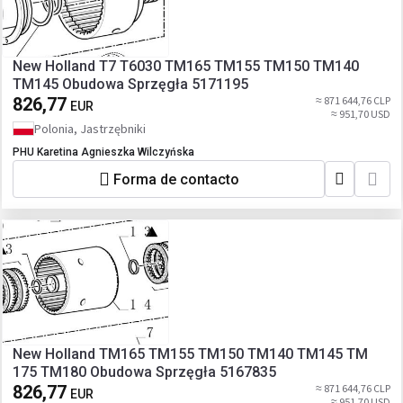
New Holland T7 T6030 TM165 TM155 TM150 TM140
TM145 Obudowa Sprzęgła 5171195
826,77
≈ 871 644,76 CLP
EUR
≈ 951,70 USD
Polonia, Jastrzębniki
PHU Karetina Agnieszka Wilczyńska
Forma de contacto
New Holland TM165 TM155 TM150 TM140 TM145 TM
175 TM180 Obudowa Sprzęgła 5167835
826,77
≈ 871 644,76 CLP
EUR
≈ 951,70 USD