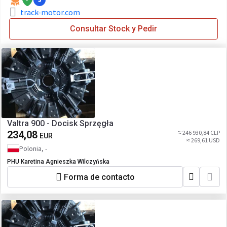
track-motor.com
Consultar Stock y Pedir
Valtra 900 - Docisk Sprzęgła
234,08
≈ 246 930,84 CLP
EUR
≈ 269,61 USD
Polonia, -
PHU Karetina Agnieszka Wilczyńska
Forma de contacto