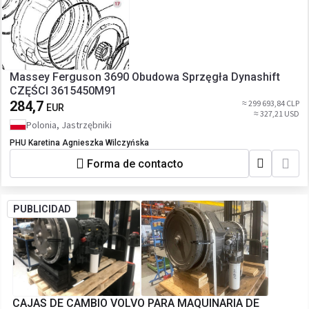
Massey Ferguson 3690 Obudowa Sprzęgła Dynashift
CZĘŚCI 3615450M91
284,7
≈ 299 693,84 CLP
EUR
≈ 327,21 USD
Polonia, Jastrzębniki
PHU Karetina Agnieszka Wilczyńska
Forma de contacto
PUBLICIDAD
CAJAS DE CAMBIO VOLVO PARA MAQUINARIA DE