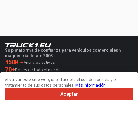
Su plataforma de confianza para vehículos comerciales y
maquinaria desde 2003
450K +
Anuncios activos
70+
Países de todo el mundo
36
Idiomas admitidos
Al utilizar este sitio web, usted acepta el uso de cookies y el
tratamiento de sus datos personales.
Más información
4.7/5
Trustpilot
Aceptar
Para vendedores
Servicios de promoción
Presios de los servicios