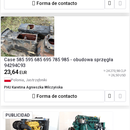
Forma de contacto
Case 585 595 685 695 785 985 - obudowa sprzęgła
94294C93
23,64
≈ 24 270,98 CLP
EUR
≈ 26,50 USD
Polonia, Jastrzębniki
PHU Karetina Agnieszka Wilczyńska
Forma de contacto
PUBLICIDAD