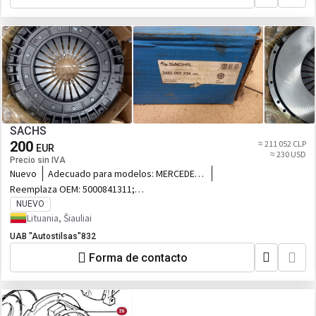
SACHS
200
≈ 211 052 CLP
EUR
≈ 230 USD
Precio sin IVA
Nuevo
Adecuado para modelos:
MERCEDES-
BENZ 1000; MERCEDES-BENZ UNIMOG
Reemplaza OEM:
5000841311;
5000240960; 42061359; 81303050049;
NUEVO
01903954; 01903860
Lituania, Šiauliai
UAB "Autostilsas"832
Forma de contacto