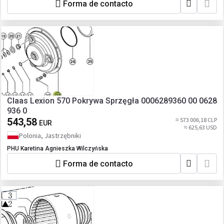
Forma de contacto
Claas Lexion 570 Pokrywa Sprzęgła 0006289360 00 0628
936 0
543,58
≈ 573 006,18 CLP
EUR
≈ 625,63 USD
Polonia, Jastrzębniki
PHU Karetina Agnieszka Wilczyńska
Forma de contacto