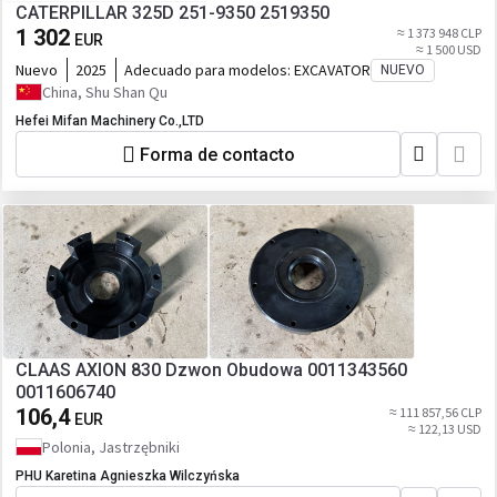
CATERPILLAR 325D 251-9350 2519350
1 302
≈ 1 373 948 CLP
EUR
≈ 1 500 USD
Nuevo
2025
Adecuado para modelos:
EXCAVATOR
NUEVO
China, Shu Shan Qu
Hefei Mifan Machinery Co.,LTD
Forma de contacto
CLAAS AXION 830 Dzwon Obudowa 0011343560
0011606740
106,4
≈ 111 857,56 CLP
EUR
≈ 122,13 USD
Polonia, Jastrzębniki
PHU Karetina Agnieszka Wilczyńska