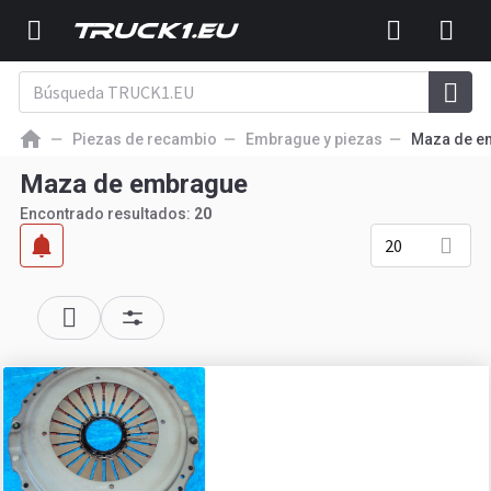
Piezas de recambio
Embrague y piezas
Maza de e
Maza de embrague
Encontrado resultados:
20
20