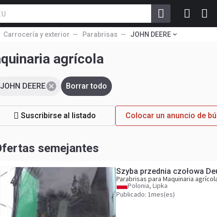
Carrocería y exterior
Parabrisas
JOHN DEERE
uinaria agrícola
JOHN DEERE
Borrar todo
Suscribirse al listado
Colocar un anuncio de b
fertas semejantes
Szyba przednia czołowa Deu
Parabrisas para Maquinaria agrícol
Polonia, Lipka
Publicado: 1mes(es)