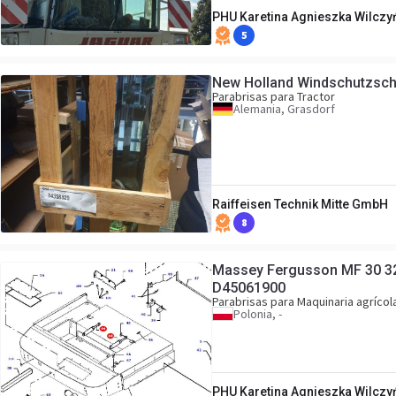
PHU Karetina Agnieszka Wilczy
5
New Holland Windschutzsch
Parabrisas para Tractor
Alemania, Grasdorf
Raiffeisen Technik Mitte GmbH
8
Massey Fergusson MF 30 32
D45061900
Parabrisas para Maquinaria agrícol
Polonia, -
PHU Karetina Agnieszka Wilczy