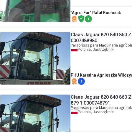
"Agro-Far" Rafał Kuchciak
1
Claas Jaguar 820 840 860 Z
0007488980
Parabrisas para Maquinaria agrícol
Polonia, Jastrzębniki
PHU Karetina Agnieszka Wilczy
5
Claas Jaguar 820 840 860 Zbiornik Spryskiwacza Szyb 00 0074
879 1 0000748791
Parabrisas para Maquinaria agrícol
Polonia, Jastrzębniki