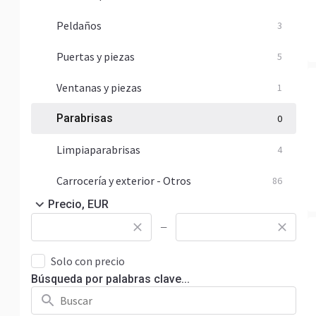
Peldaños
3
Puertas y piezas
5
Ventanas y piezas
1
Parabrisas
0
Limpiaparabrisas
4
Carrocería y exterior - Otros
86
Precio, EUR
—
Solo con precio
Búsqueda por palabras clave...