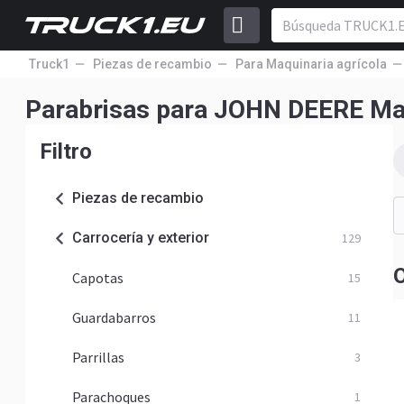
Truck1
Piezas de recambio
Para Maquinaria agrícola
Parabrisas para JOHN DEERE Maq
Filtro
Piezas de recambio
Carrocería y exterior
129
O
Capotas
15
Guardabarros
11
Parrillas
3
Parachoques
1