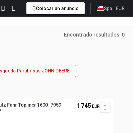
Colocar un anuncio
Spa
| EUR
Encontrado resultados:
0
úsqueda Parabrisas JOHN DEERE
tz Fahr Topliner 1600_7959
1 745
EUR
a