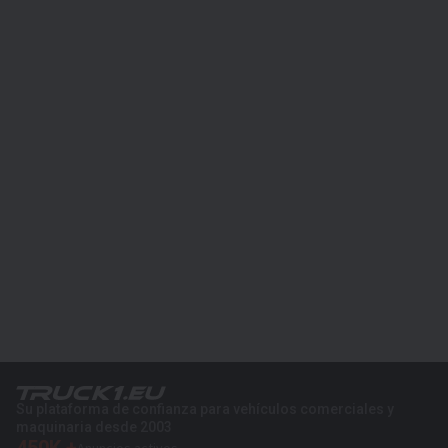
Su plataforma de confianza para vehículos comerciales y
maquinaria desde 2003
450K +
Anuncios activos