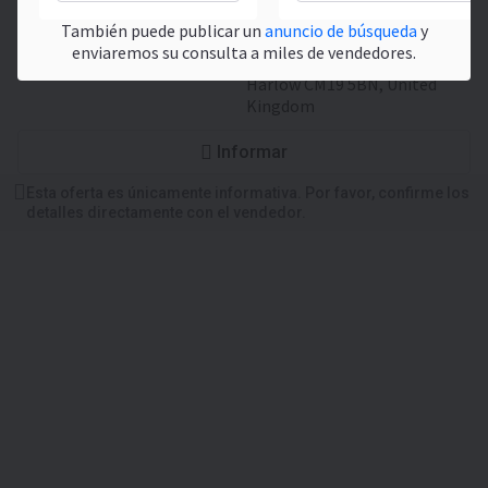
Número de referencia
4058
También puede publicar un
anuncio de búsqueda
y
Ubicación
Gran Bretaña
, Summit
enviaremos su consulta a miles de vendedores.
House Horsecroft Road
Harlow CM19 5BN, United
Kingdom
Informar
Esta oferta es únicamente informativa. Por favor, confirme los
detalles directamente con el vendedor.