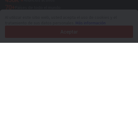
70+
Países de todo el mundo
36
Idiomas admitidos
Al utilizar este sitio web, usted acepta el uso de cookies y el
tratamiento de sus datos personales.
Más información
4.7/5
Trustpilot
Aceptar
Para vendedores
Servicios de promoción
Presios de los servicios
Ayuda
Para compradores
Reseñas de marcas
Ferias
Leasing
Información