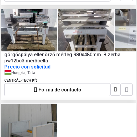
görgőspálya ellenörző mérleg 980x480mm. Bizerba
pw12bc3 mérőcella
Precio con solicitud
Hungría, Tata
CENTRÁL-TECH Kft
Forma de contacto