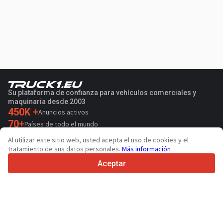
Su plataforma de confianza para vehículos comerciales y
maquinaria desde 2003
450K +
Anuncios activos
70+
Países de todo el mundo
36
Idiomas admitidos
Al utilizar este sitio web, usted acepta el uso de cookies y el
tratamiento de sus datos personales.
Más información
4.7/5
Trustpilot
Aceptar
Para vendedores
Servicios de promoción
Presios de los servicios