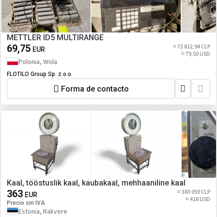
METTLER ID5 MULTIRANGE
69,75
≈ 72 812,94 CLP
EUR
≈ 79,50 USD
Polonia, Wola
FLOTILO Group Sp. z.o.o.
Forma de contacto
Kaal, tööstuslik kaal, kaubakaal, mehhaaniline kaal
363
≈ 383 059 CLP
EUR
≈ 418 USD
Precio sin IVA
Estonia, Rakvere