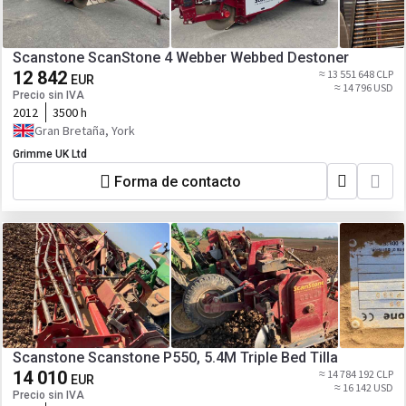
Scanstone ScanStone 4 Webber Webbed Destoner
12 842
≈ 13 551 648 CLP
EUR
≈ 14 796 USD
Precio sin IVA
2012
3500 h
Gran Bretaña, York
Grimme UK Ltd
Forma de contacto
Scanstone Scanstone P550, 5.4M Triple Bed Tilla
14 010
≈ 14 784 192 CLP
EUR
≈ 16 142 USD
Precio sin IVA