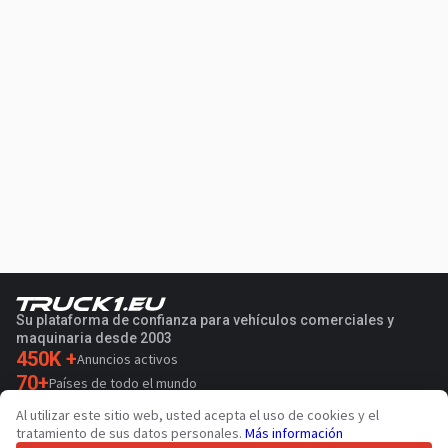
Su plataforma de confianza para vehículos comerciales y
maquinaria desde 2003
450K +
Anuncios activos
70+
Países de todo el mundo
36
Idiomas admitidos
Al utilizar este sitio web, usted acepta el uso de cookies y el
tratamiento de sus datos personales.
Más información
4.7/5