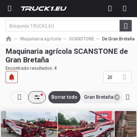
Maquinaria agrícola
SCANSTONE
De Gran Bretaña
Maquinaria agrícola SCANSTONE de
Gran Bretaña
Encontrado resultados:
4
20
Borrar todo
Gran Bretaña
SCA