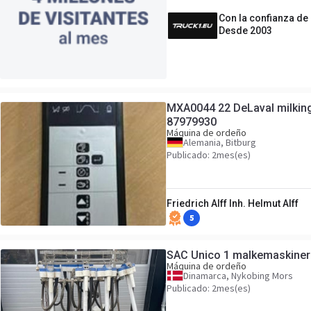
Con la confianza de
Desde 2003
MXA0044 22 DeLaval milking
87979930
Máquina de ordeño
Alemania, Bitburg
Publicado: 2mes(es)
Friedrich Alff Inh. Helmut Alff
5
SAC Unico 1 malkemaskiner
Máquina de ordeño
Dinamarca, Nykobing Mors
Publicado: 2mes(es)