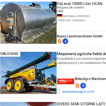
DeLaval 10000 Liter HCAN
Máquina de ordeño
1991
Alemania, Grimmen
Publicado: 1mes(es)
Baase Landmaschinen GmbH
4
Maquinaria agrícola fiable 
PUBLICIDAD
Respaldados por nuestra experienci
calidad-precio y un rendimiento fi
WekoAgro Machiner
4
www.wekoagro.com
DIVERS SEMI CITERNE LAITI