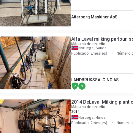
Atterborg Maskiner ApS
Alfa Laval milking parlour, 
Máquina de ordeño
Noruega, Sauda
Publicado: 2mes(es)
Número d
LANDBRUKSSALG.NO AS
1
2014 DeLaval Milking plant c
Máquina de ordeño
2014
Noruega, Ænes
Publicado: 2mes(es)
Número d