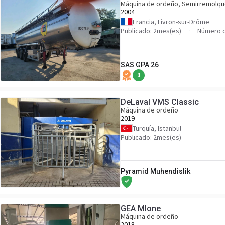
Máquina de ordeño, Semirremolqu
2004
Francia, Livron-sur-Drôme
Publicado: 2mes(es)
Número d
SAS GPA 26
1
DeLaval VMS Classic
Máquina de ordeño
2019
Turquía, Istanbul
Publicado: 2mes(es)
Pyramid Muhendislik
GEA MIone
Máquina de ordeño
2018