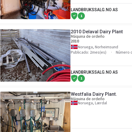
LANDBRUKSSALG.NO AS
1
2010 Delaval Dairy Plant
Máquina de ordeño
2010
Noruega, Norheimsund
Publicado: 2mes(es)
Número d
LANDBRUKSSALG.NO AS
1
Westfalia Dairy Plant.
Máquina de ordeño
Noruega, Lærdal