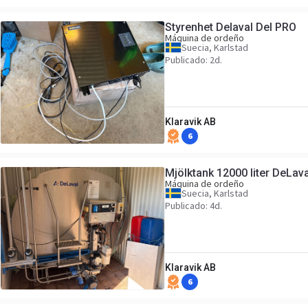
Styrenhet Delaval Del PRO
Máquina de ordeño
Suecia, Karlstad
Publicado: 2d.
Klaravik AB
6
Mjölktank 12000 liter DeLav
Máquina de ordeño
Suecia, Karlstad
Publicado: 4d.
Klaravik AB
6