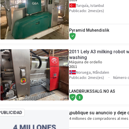
Turquía, Istanbul
Publicado: 2mes(es)
Pyramid Muhendislik
2011 Lely A3 milking robot 
washing
Máquina de ordeño
2011
Noruega, Måndalen
Publicado: 2mes(es)
Número d
LANDBRUKSSALG.NO AS
1
¡publique su anuncio y deje 
PUBLICIDAD
4 millones de compradores al mes 