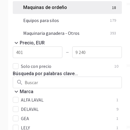
Maquinas de ordeño
18
Equipos para silos
179
Maquinaria ganadera - Otros
393
Precio, EUR
—
Solo con precio
10
Búsqueda por palabras clave...
Marca
ALFA LAVAL
1
DELAVAL
9
GEA
1
LELY
1