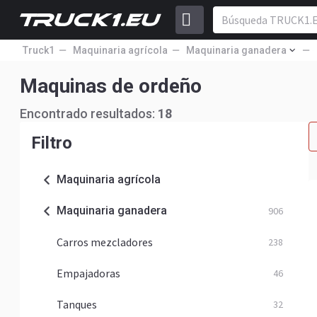
Truck1
Maquinaria agrícola
Maquinaria ganadera
Maquinas de ordeño
Encontrado resultados:
18
Filtro
Maquinaria agrícola
Maquinaria ganadera
906
Carros mezcladores
238
Empajadoras
46
Tanques
32