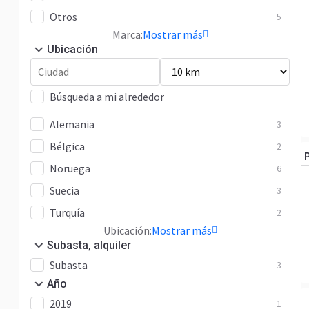
Otros
5
Marca:
Mostrar más
Ubicación
Búsqueda a mi alrededor
Alemania
3
Bélgica
2
Noruega
6
Suecia
3
Turquía
2
Ubicación:
Mostrar más
Subasta, alquiler
Subasta
3
Año
2019
1