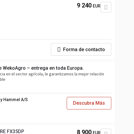
9 240
EUR
Forma de contacto
de WekoAgro – entrega en toda Europa.
a en el sector agrícola, le garantizamos la mejor relación
able
y Hammel A/S
Descubra Más
 RE FX35DP
8 900
EUR