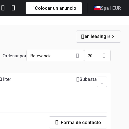
Colocar un anuncio
Spa
| EUR
en leasing
16
Ordenar por
Relevancia
20
 liter
Subasta
Forma de contacto