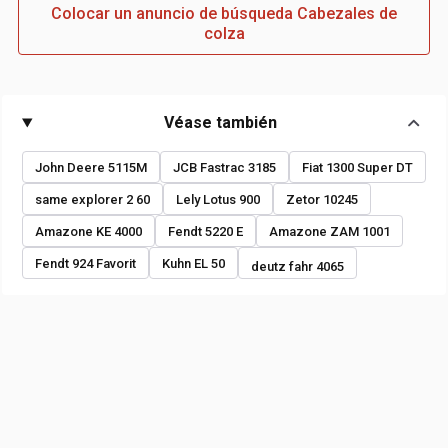
Colocar un anuncio de búsqueda Cabezales de
colza
Véase también
John Deere 5115M
JCB Fastrac 3185
Fiat 1300 Super DT
same explorer 2 60
Lely Lotus 900
Zetor 10245
Amazone KE 4000
Fendt 5220 E
Amazone ZAM 1001
Fendt 924 Favorit
Kuhn EL 50
deutz fahr 4065