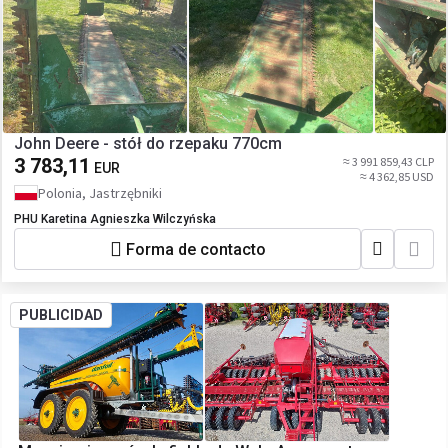
John Deere - stół do rzepaku 770cm
3 783,11
≈ 3 991 859,43 CLP
EUR
≈ 4 362,85 USD
Polonia, Jastrzębniki
PHU Karetina Agnieszka Wilczyńska
Forma de contacto
PUBLICIDAD