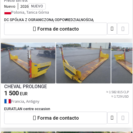
Precio sin IVA
Nuevo
2026
NUEVO
Polonia, Tanica Górna
DC SPÓŁKA Z OGRANICZONĄ ODPOWIEDZIALNOŚCIĄ
Forma de contacto
CHEVAL PROLONGE
1 500
≈ 1 582 815 CLP
EUR
≈ 1 729 USD
Francia, Antigny
EURATLAN centre occasion
Forma de contacto