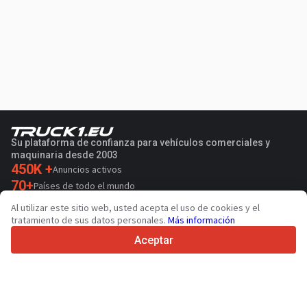
Su plataforma de confianza para vehículos comerciales y
maquinaria desde 2003
450K +
Anuncios activos
70+
Países de todo el mundo
36
Idiomas admitidos
Al utilizar este sitio web, usted acepta el uso de cookies y el
tratamiento de sus datos personales.
Más información
4.7/5
Trustpilot
Aceptar
Para vendedores
Servicios de promoción