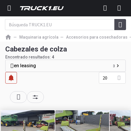
Maquinaria agrícola
Accesorios para cosechadoras
Cabezales de colza
Encontrado resultados:
4
en leasing
3
20