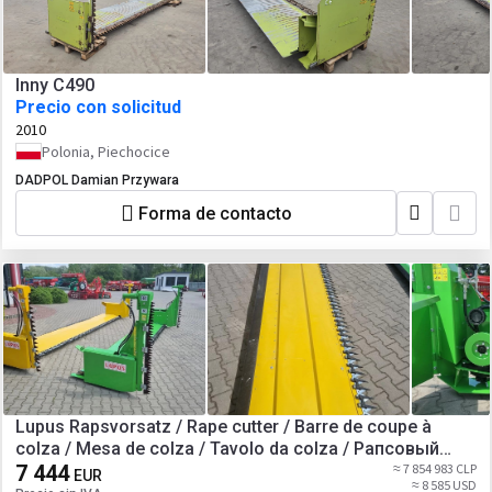
Inny C490
Precio con solicitud
2010
Polonia, Piechocice
DADPOL Damian Przywara
Forma de contacto
Lupus Rapsvorsatz / Rape cutter / Barre de coupe à
colza / Mesa de colza / Tavolo da colza / Рапсовый
стол / Stół do rzepaku 6 m
7 444
≈ 7 854 983 CLP
EUR
≈ 8 585 USD