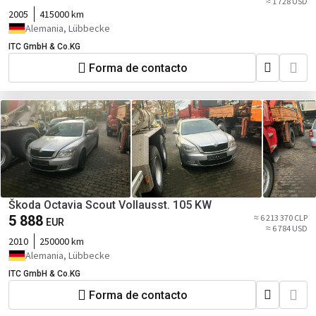
≈ 1 728 USD
2005
415000 km
Alemania, Lübbecke
ITC GmbH & Co.KG
Forma de contacto
Škoda Octavia Scout Vollausst. 105 KW
5 888
≈ 6 213 370 CLP
EUR
≈ 6 784 USD
2010
250000 km
Alemania, Lübbecke
ITC GmbH & Co.KG
Forma de contacto