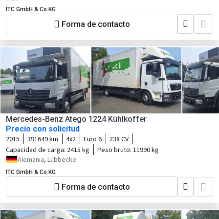
ITC GmbH & Co.KG
Forma de contacto
Mercedes-Benz Atego 1224 Kühlkoffer
Precio con solicitud
2015
391649 km
4x2
Euro 6
238 CV
Capacidad de carga:
2415 kg
Peso bruto:
11990 kg
Alemania, Lübbecke
ITC GmbH & Co.KG
Forma de contacto