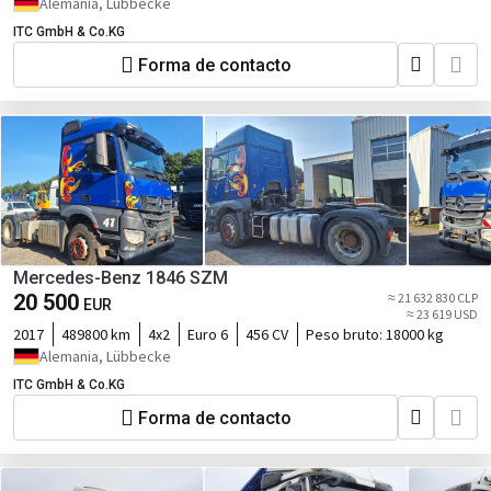
Alemania, Lübbecke
ITC GmbH & Co.KG
Forma de contacto
Mercedes-Benz 1846 SZM
20 500
≈ 21 632 830 CLP
EUR
≈ 23 619 USD
2017
489800 km
4x2
Euro 6
456 CV
Peso bruto:
18000 kg
Alemania, Lübbecke
ITC GmbH & Co.KG
Forma de contacto