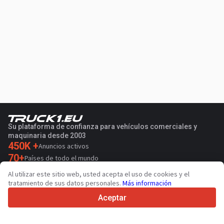
Su plataforma de confianza para vehículos comerciales y
maquinaria desde 2003
450K +
Anuncios activos
70+
Países de todo el mundo
36
Idiomas admitidos
Al utilizar este sitio web, usted acepta el uso de cookies y el
tratamiento de sus datos personales.
Más información
4.7/5
Trustpilot
Aceptar
Para vendedores