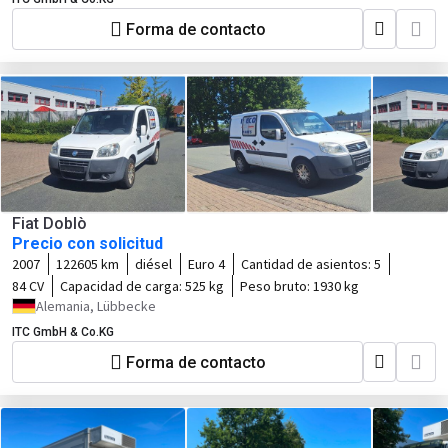
Forma de contacto
Fiat Doblò
Precio con solicitud
2007
122605 km
diésel
Euro 4
Cantidad de asientos:
5
84 CV
Capacidad de carga:
525 kg
Peso bruto:
1930 kg
Alemania, Lübbecke
ITC GmbH & Co.KG
Forma de contacto