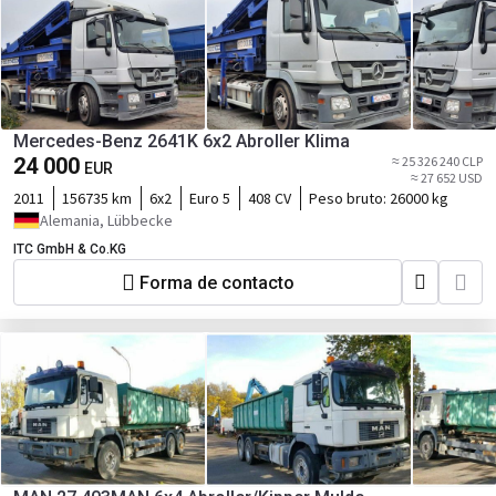
Mercedes-Benz 2641K 6x2 Abroller Klima
24 000
≈ 25 326 240 CLP
EUR
≈ 27 652 USD
2011
156735 km
6x2
Euro 5
408 CV
Peso bruto:
26000 kg
Alemania, Lübbecke
ITC GmbH & Co.KG
Forma de contacto