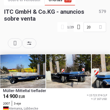
579
ITC GmbH & Co.KG - anuncios
579
sobre venta
20
1
/
29
Müller-Mitteltal tieflader
14 900
≈ 15 723 374 CLP
EUR
≈ 17 167 USD
2007
3-eje
Alemania, Lübbecke