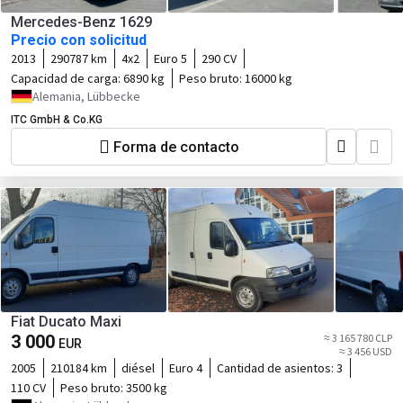
Mercedes-Benz 1629
Precio con solicitud
2013
290787 km
4x2
Euro 5
290 CV
Capacidad de carga:
6890 kg
Peso bruto:
16000 kg
Alemania, Lübbecke
ITC GmbH & Co.KG
Forma de contacto
Fiat Ducato Maxi
3 000
≈ 3 165 780 CLP
EUR
≈ 3 456 USD
2005
210184 km
diésel
Euro 4
Cantidad de asientos:
3
110 CV
Peso bruto:
3500 kg