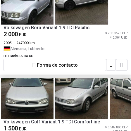
Volkswagen Bora Variant 1.9 TDI Pacific
2 000
≈ 2 110 520 CLP
EUR
≈ 2 304 USD
2005
247000 km
Alemania, Lübbecke
ITC GmbH & Co.KG
Forma de contacto
Volkswagen Golf Variant 1.9 TDI Comfortline
1 500
≈ 1 582 890 CLP
EUR