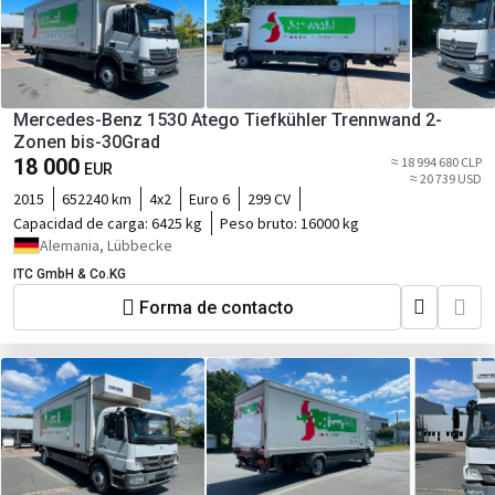
Mercedes-Benz 1530 Atego Tiefkühler Trennwand 2-
Zonen bis-30Grad
18 000
≈ 18 994 680 CLP
EUR
≈ 20 739 USD
2015
652240 km
4x2
Euro 6
299 CV
Capacidad de carga:
6425 kg
Peso bruto:
16000 kg
Alemania, Lübbecke
ITC GmbH & Co.KG
Forma de contacto