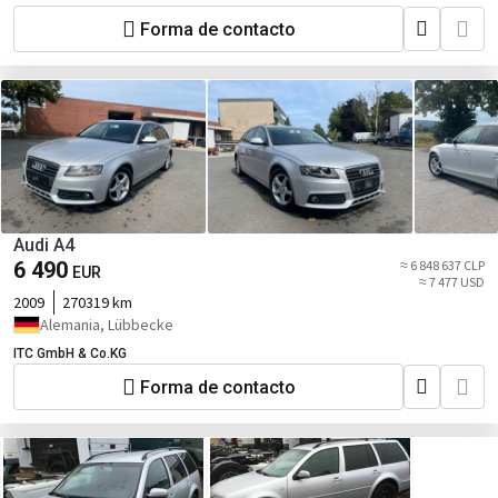
Forma de contacto
Audi A4
6 490
≈ 6 848 637 CLP
EUR
≈ 7 477 USD
2009
270319 km
Alemania, Lübbecke
ITC GmbH & Co.KG
Forma de contacto