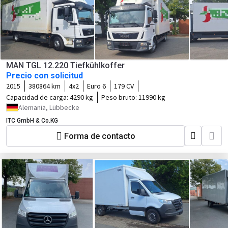
MAN TGL 12.220 Tiefkühlkoffer
Precio con solicitud
2015
380864 km
4x2
Euro 6
179 CV
Capacidad de carga:
4290 kg
Peso bruto:
11990 kg
Alemania, Lübbecke
ITC GmbH & Co.KG
Forma de contacto