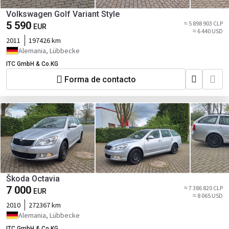
Volkswagen Golf Variant Style
5 590
≈ 5 898 903 CLP
EUR
≈ 6 440 USD
2011
197426 km
Alemania, Lübbecke
ITC GmbH & Co.KG
Forma de contacto
Škoda Octavia
7 000
≈ 7 386 820 CLP
EUR
≈ 8 065 USD
2010
272367 km
Alemania, Lübbecke
ITC GmbH & Co.KG