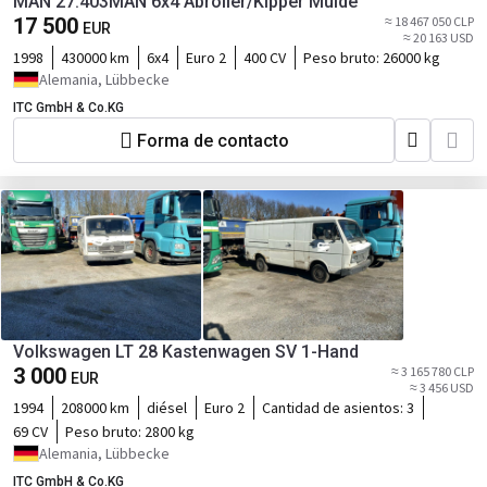
MAN 27.403MAN 6x4 Abroller/Kipper Mulde
17 500
≈ 18 467 050 CLP
EUR
≈ 20 163 USD
1998
430000 km
6x4
Euro 2
400 CV
Peso bruto:
26000 kg
Alemania, Lübbecke
ITC GmbH & Co.KG
Forma de contacto
Volkswagen LT 28 Kastenwagen SV 1-Hand
3 000
≈ 3 165 780 CLP
EUR
≈ 3 456 USD
1994
208000 km
diésel
Euro 2
Cantidad de asientos:
3
69 CV
Peso bruto:
2800 kg
Alemania, Lübbecke
ITC GmbH & Co.KG