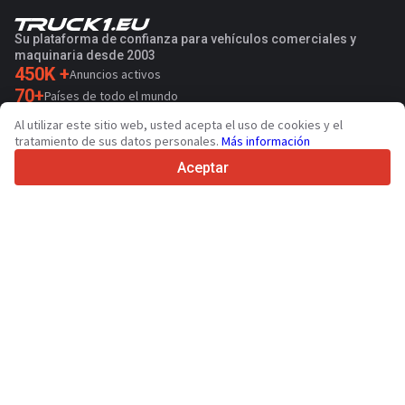
Su plataforma de confianza para vehículos comerciales y
maquinaria desde 2003
450K +
Anuncios activos
70+
Países de todo el mundo
36
Idiomas admitidos
Al utilizar este sitio web, usted acepta el uso de cookies y el
tratamiento de sus datos personales.
Más información
4.7/5
Trustpilot
Aceptar
Para vendedores
Servicios de promoción
Presios de los servicios
Ayuda
Para compradores
Reseñas de marcas
Ferias