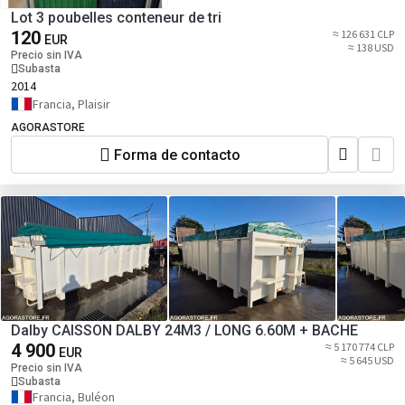
Lot 3 poubelles conteneur de tri
120
≈ 126 631 CLP
EUR
≈ 138 USD
Precio sin IVA
Subasta
2014
Francia, Plaisir
AGORASTORE
Forma de contacto
Dalby CAISSON DALBY 24M3 / LONG 6.60M + BACHE
4 900
≈ 5 170 774 CLP
EUR
≈ 5 645 USD
Precio sin IVA
Subasta
Francia, Buléon