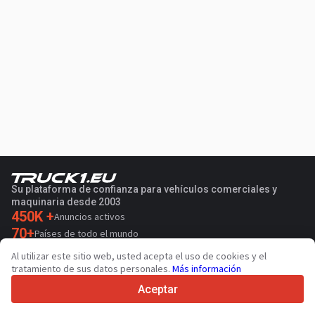
Su plataforma de confianza para vehículos comerciales y
maquinaria desde 2003
450K +
Anuncios activos
70+
Países de todo el mundo
36
Idiomas admitidos
Al utilizar este sitio web, usted acepta el uso de cookies y el
tratamiento de sus datos personales.
Más información
4.7/5
Trustpilot
Aceptar