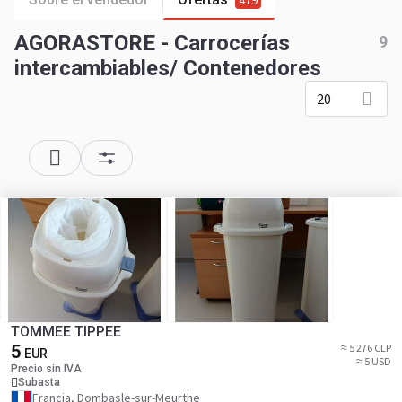
479
AGORASTORE - Carrocerías
9
intercambiables/ Contenedores
20
TOMMEE TIPPEE
5
≈ 5 276 CLP
EUR
≈ 5 USD
Precio sin IVA
Subasta
Francia, Dombasle-sur-Meurthe