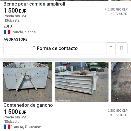
Benne pour camion ampliroll
1 500
≈ 1 582 890 CLP
EUR
≈ 1 728 USD
Precio sin IVA
Subasta
2019
Francia, Sancé
AGORASTORE
Forma de contacto
Contenedor de gancho
1 500
≈ 1 582 890 CLP
EUR
≈ 1 728 USD
Precio sin IVA
Subasta
Francia, Douvaine