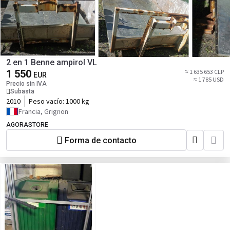
2 en 1 Benne ampirol VL
1 550
≈ 1 635 653 CLP
EUR
≈ 1 785 USD
Precio sin IVA
Subasta
2010
Peso vacío:
1000 kg
Francia, Grignon
AGORASTORE
Forma de contacto