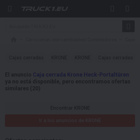
Carrocerías intercambiables/ Contenedores
Cajas 
Cajas cerradas
KRONE
KRONE
Cajas cerradas
El anuncio
Caja cerrada Krone Heck-Portaltüren
ya no está disponible, pero encontramos ofertas
similares (20)
Encontrar KRONE
Ir a los anuncios de KRONE