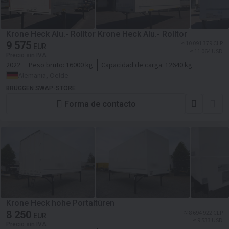
Krone Heck Alu.- Rolltor Krone Heck Alu.- Rolltor
9 575
≈ 10 091 379 CLP
EUR
≈ 11 064 USD
Precio sin IVA
2022
Peso bruto:
16000 kg
Capacidad de carga:
12640 kg
Alemania, Oelde
BRÜGGEN SWAP-STORE
Forma de contacto
Krone Heck hohe Portaltüren
8 250
≈ 8 694 922 CLP
EUR
≈ 9 533 USD
Precio sin IVA