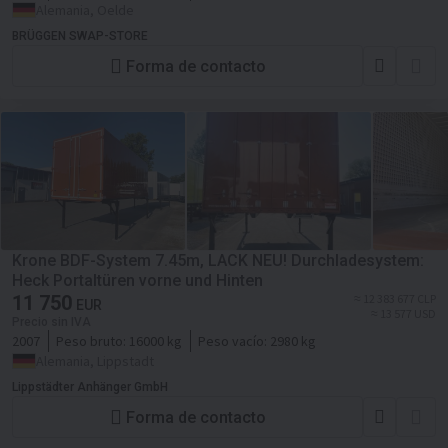
Alemania, Oelde
BRÜGGEN SWAP-STORE
Forma de contacto
Krone BDF-System 7.45m, LACK NEU! Durchladesystem:
Heck Portaltüren vorne und Hinten
11 750
≈ 12 383 677 CLP
EUR
≈ 13 577 USD
Precio sin IVA
2007
Peso bruto:
16000 kg
Peso vacío:
2980 kg
Alemania, Lippstadt
Lippstädter Anhänger GmbH
Forma de contacto