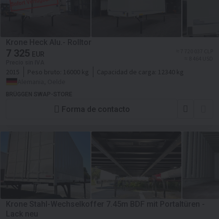
Krone Heck Alu.- Rolltor
7 325
≈ 7 720 037 CLP
EUR
≈ 8 464 USD
Precio sin IVA
2015
Peso bruto:
16000 kg
Capacidad de carga:
12340 kg
Alemania, Oelde
BRÜGGEN SWAP-STORE
Forma de contacto
Krone Stahl-Wechselkoffer 7.45m BDF mit Portaltüren -
Lack neu