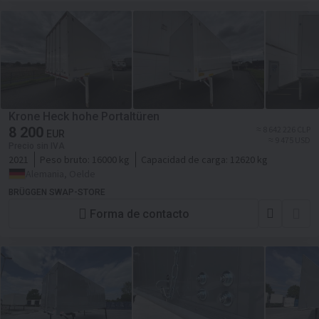
Krone Heck hohe Portaltüren
8 200
≈ 8 642 226 CLP
EUR
≈ 9 475 USD
Precio sin IVA
2021
Peso bruto:
16000 kg
Capacidad de carga:
12620 kg
Alemania, Oelde
BRÜGGEN SWAP-STORE
Forma de contacto