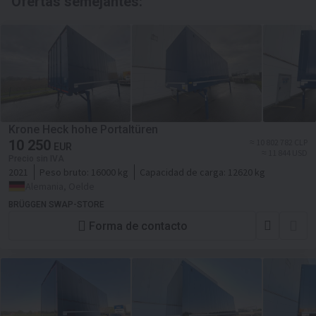
Ofertas semejantes:
Krone Heck hohe Portaltüren
10 250
≈ 10 802 782 CLP
EUR
≈ 11 844 USD
Precio sin IVA
2021
Peso bruto:
16000 kg
Capacidad de carga:
12620 kg
Alemania, Oelde
BRÜGGEN SWAP-STORE
Forma de contacto