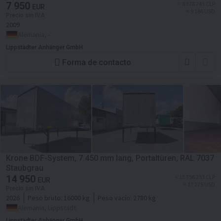
7 950
≈ 8 378 743 CLP
EUR
≈ 9 186 USD
Precio sin IVA
2009
Alemania, -
Lippstädter Anhänger GmbH
Forma de contacto
Krone BDF-System, 7.450 mm lang, Portaltüren, RAL 7037
Staubgrau
14 950
≈ 15 756 253 CLP
EUR
≈ 17 275 USD
Precio sin IVA
2026
Peso bruto:
16000 kg
Peso vacío:
2780 kg
Alemania, Lippstadt
Lippstädter Anhänger GmbH