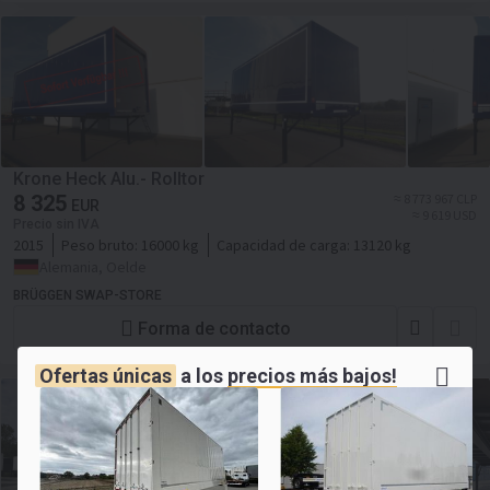
Krone Heck Alu.- Rolltor
8 325
≈ 8 773 967 CLP
EUR
≈ 9 619 USD
Precio sin IVA
2015
Peso bruto:
16000 kg
Capacidad de carga:
13120 kg
Alemania, Oelde
BRÜGGEN SWAP-STORE
Forma de contacto
Ofertas únicas
a los
precios más bajos!