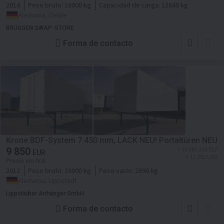
2014
Peso bruto:
16000 kg
Capacidad de carga:
12640 kg
Alemania, Oelde
BRÜGGEN SWAP-STORE
Forma de contacto
Krone BDF-System 7.450 mm, LACK NEU! Portaltüren NEU
9 850
≈ 10 381 210 CLP
EUR
≈ 11 382 USD
Precio sin IVA
2012
Peso bruto:
16000 kg
Peso vacío:
2890 kg
Alemania, Lippstadt
Lippstädter Anhänger GmbH
Forma de contacto