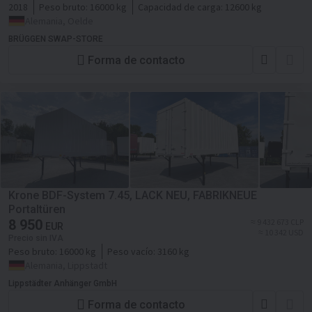
2018
Peso bruto:
16000 kg
Capacidad de carga:
12600 kg
Alemania, Oelde
BRÜGGEN SWAP-STORE
Forma de contacto
Krone BDF-System 7.45, LACK NEU, FABRIKNEUE
Portaltüren
8 950
≈ 9 432 673 CLP
EUR
≈ 10 342 USD
Precio sin IVA
Peso bruto:
16000 kg
Peso vacío:
3160 kg
Alemania, Lippstadt
Lippstädter Anhänger GmbH
Forma de contacto