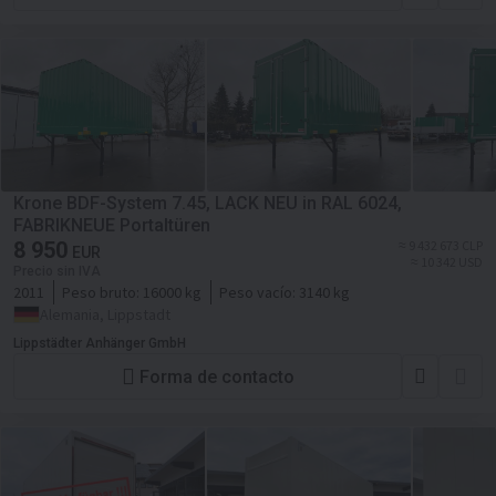
Krone BDF-System 7.45, LACK NEU in RAL 6024,
FABRIKNEUE Portaltüren
8 950
≈ 9 432 673 CLP
EUR
≈ 10 342 USD
Precio sin IVA
2011
Peso bruto:
16000 kg
Peso vacío:
3140 kg
Alemania, Lippstadt
Lippstädter Anhänger GmbH
Forma de contacto