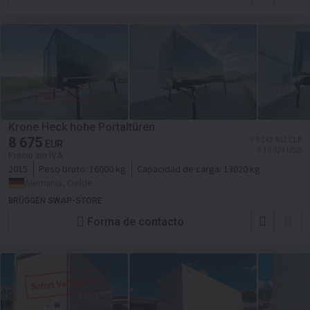
Krone Heck hohe Portaltüren
8 675
≈ 9 142 842 CLP
EUR
≈ 10 024 USD
Precio sin IVA
2015
Peso bruto:
16000 kg
Capacidad de carga:
13020 kg
Alemania, Oelde
BRÜGGEN SWAP-STORE
Forma de contacto