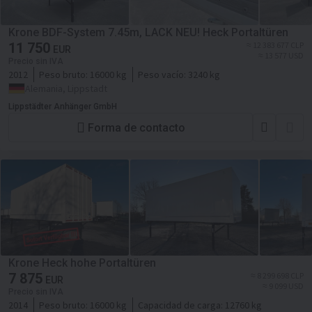
Krone BDF-System 7.45m, LACK NEU! Heck Portaltüren
11 750
≈ 12 383 677 CLP
EUR
≈ 13 577 USD
Precio sin IVA
2012
Peso bruto:
16000 kg
Peso vacío:
3240 kg
Alemania, Lippstadt
Lippstädter Anhänger GmbH
Forma de contacto
Krone Heck hohe Portaltüren
7 875
≈ 8 299 698 CLP
EUR
≈ 9 099 USD
Precio sin IVA
2014
Peso bruto:
16000 kg
Capacidad de carga:
12760 kg