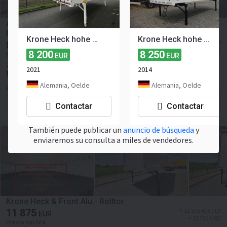
Ackermann-Fruehauf BDF-System 7.45 m, Heck
Portaltüren
Krone Heck hohe Portaltüren
Krone Heck hohe Portaltüren
8 900
≈ 9 379 977 CLP
EUR
≈ 10 284 USD
8 200
8 250
Precio sin IVA
EUR
EUR
2002
Peso bruto:
16000 kg
Peso vacío:
2500 kg
2021
2014
Alemania, Rixbeck
Alemania, Oelde
Alemania, Oelde
Lippstädter Anhänger GmbH
Forma de contacto
Contactar
Contactar
También puede publicar un
anuncio de búsqueda
y
enviaremos su consulta a miles de vendedores.
Krone Heck & Front Alu.- Rolltor
11 875
≈ 12 515 418 CLP
EUR
≈ 13 722 USD
Precio sin IVA