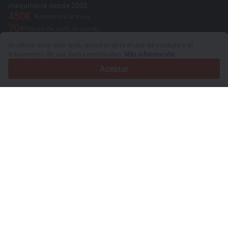
maquinaria desde 2003
450K +
Anuncios activos
70+
Países de todo el mundo
36
Idiomas admitidos
Al utilizar este sitio web, usted acepta el uso de cookies y el
tratamiento de sus datos personales.
Más información
4.7/5
Trustpilot
Aceptar
Para vendedores
Servicios de promoción
Presios de los servicios
Ayuda
Para compradores
Reseñas de marcas
Ferias
Leasing