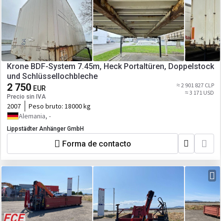
Krone BDF-System 7.45m, Heck Portaltüren, Doppelstock
und Schlüssellochbleche
2 750
≈ 2 901 827 CLP
EUR
≈ 3 171 USD
Precio sin IVA
2007
Peso bruto:
18000 kg
Alemania, -
Lippstädter Anhänger GmbH
Forma de contacto