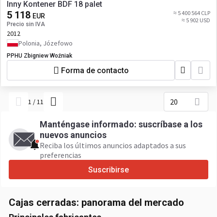
Inny Kontener BDF 18 palet
5 118
≈ 5 400 564 CLP
EUR
≈ 5 902 USD
Precio sin IVA
2012
Polonia, Józefowo
PPHU Zbigniew Woźniak
Forma de contacto
20
1
/
11
Manténgase informado: suscríbase a los
nuevos anuncios
Reciba los últimos anuncios adaptados a sus
preferencias
Suscribirse
Cajas cerradas: panorama del mercado