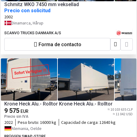
Schmitz WKO 7450 mm veksellad
Precio con solicitud
2002
Dinamarca, Hårup
SCANVO TRUCKS DANMARK A/S
Forma de contacto
Krone Heck Alu.- Rolltor Krone Heck Alu.- Rolltor
9 575
≈ 10 103 635 CLP
EUR
≈ 11 042 USD
Precio sin IVA
2022
Peso bruto:
16000 kg
Capacidad de carga:
12640 kg
Alemania, Oelde
BRÜGGEN SWAP-STORE