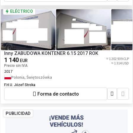
ELÉCTRICO
Inny ZABUDOWA KONTENER 6.15 2017 ROK
1 140
≈ 1 202 939 CLP
EUR
≈ 1 314 USD
Precio sin IVA
2017
Polonia, Świętoszówka
F.H.U. Józef Stroka
Forma de contacto
PUBLICIDAD