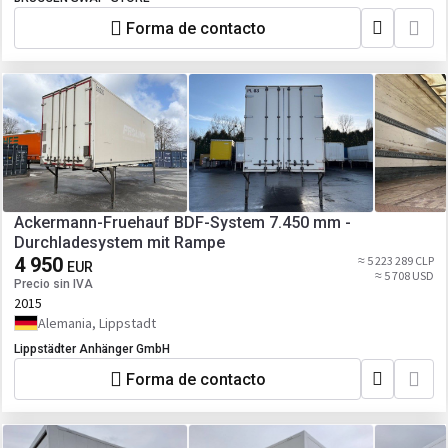
Forma de contacto
Ackermann-Fruehauf BDF-System 7.450 mm -
Durchladesystem mit Rampe
4 950
≈ 5 223 289 CLP
EUR
≈ 5 708 USD
Precio sin IVA
2015
Alemania, Lippstadt
Lippstädter Anhänger GmbH
Forma de contacto