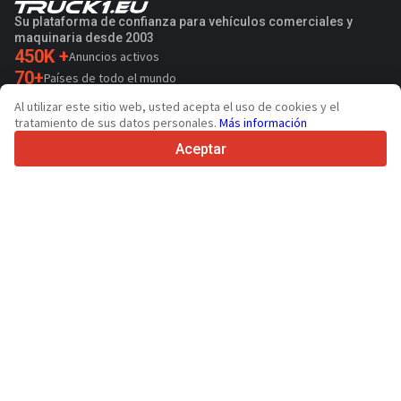
Su plataforma de confianza para vehículos comerciales y
maquinaria desde 2003
450K +
Anuncios activos
70+
Países de todo el mundo
36
Idiomas admitidos
Al utilizar este sitio web, usted acepta el uso de cookies y el
tratamiento de sus datos personales.
Más información
4.7/5
Trustpilot
Aceptar
Para vendedores
Servicios de promoción
Presios de los servicios
Ayuda
Para compradores
Reseñas de marcas
Ferias