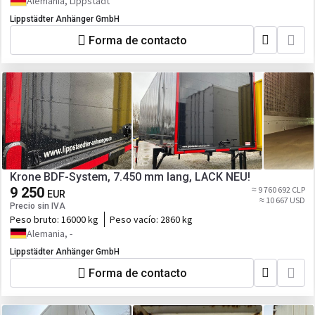
Alemania, Lippstadt
Lippstädter Anhänger GmbH
Forma de contacto
Krone BDF-System, 7.450 mm lang, LACK NEU!
9 250
≈ 9 760 692 CLP
EUR
≈ 10 667 USD
Precio sin IVA
Peso bruto:
16000 kg
Peso vacío:
2860 kg
Alemania, -
Lippstädter Anhänger GmbH
Forma de contacto