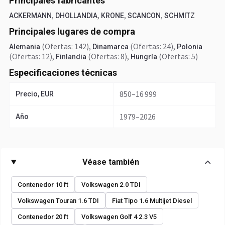
Principales fabricantes
,
,
,
,
ACKERMANN
DHOLLANDIA
KRONE
SCANCON
SCHMITZ
Principales lugares de compra
(Ofertas: 142)
,
(Ofertas: 24)
,
Alemania
Dinamarca
Polonia
(Ofertas: 12)
,
(Ofertas: 8)
,
(Ofertas: 5)
Finlandia
Hungría
Especificaciones técnicas
850–16 999
Precio, EUR
1979–2026
Año
Véase también
Contenedor 10 ft
Volkswagen 2.0 TDI
Volkswagen Touran 1.6 TDI
Fiat Tipo 1.6 Multijet Diesel
Contenedor 20 ft
Volkswagen Golf 4 2.3 V5