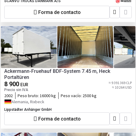
SCANVO TRUCKS DANMARK A/S
Forma de contacto
Ackermann-Fruehauf BDF-System 7.45 m, Heck
Portaltüren
8 900
≈ 9 391 369 CLP
EUR
≈ 10 264 USD
Precio sin IVA
2002
Peso bruto:
16000 kg
Peso vacío:
2500 kg
Alemania, Rixbeck
Lippstädter Anhänger GmbH
Forma de contacto