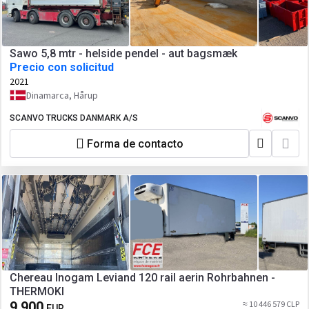
Sawo 5,8 mtr - helside pendel - aut bagsmæk
Precio con solicitud
2021
Dinamarca, Hårup
SCANVO TRUCKS DANMARK A/S
Forma de contacto
Chereau Inogam Leviand 120 rail aerin Rohrbahnen -
THERMOKI
9 900
≈ 10 446 579 CLP
EUR