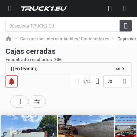
Carrocerías intercambiables/ Contenedores
Cajas ce
Cajas cerradas
Encontrado resultados:
206
en leasing
68
20
1
/
11