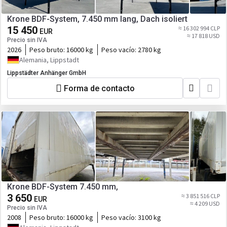
Krone BDF-System, 7.450 mm lang, Dach isoliert
15 450
≈ 16 302 994 CLP
EUR
≈ 17 818 USD
Precio sin IVA
2026
Peso bruto:
16000 kg
Peso vacío:
2780 kg
Alemania, Lippstadt
Lippstädter Anhänger GmbH
Forma de contacto
Krone BDF-System 7.450 mm,
3 650
≈ 3 851 516 CLP
EUR
≈ 4 209 USD
Precio sin IVA
2008
Peso bruto:
16000 kg
Peso vacío:
3100 kg