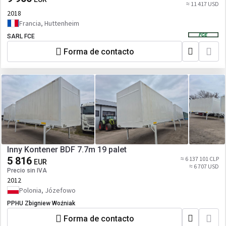
≈ 11 417 USD
2018
Francia, Huttenheim
SARL FCE
Forma de contacto
Inny Kontener BDF 7.7m 19 palet
5 816
≈ 6 137 101 CLP
EUR
≈ 6 707 USD
Precio sin IVA
2012
Polonia, Józefowo
PPHU Zbigniew Woźniak
Forma de contacto