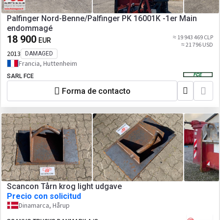
Palfinger Nord-Benne/Palfinger PK 16001K -1er Main
endommagé
18 900
≈ 19 943 469 CLP
EUR
≈ 21 796 USD
2013
DAMAGED
Francia, Huttenheim
SARL FCE
Forma de contacto
Scancon Tårn krog light udgave
Precio con solicitud
Dinamarca, Hårup