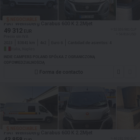
NEGOCIABLE
FIAT Weinsberg Carabus 600 K 2.2Mjet
49 312
≈ 52 036 981 CLP
EUR
≈ 56 816 USD
Precio sin IVA
2023
83841 km
4x2
Euro 6
Cantidad de asientos:
4
Italia, Naples
INDIE CAMPERS POLAND SPÓŁKA Z OGRANICZONĄ
ODPOWIEDZIALNOŚCIĄ
Forma de contacto
NEGOCIABLE
FIAT Weinsberg Carabus 600 K 2.2Mjet
43 858
≈ 46 281 593 CLP