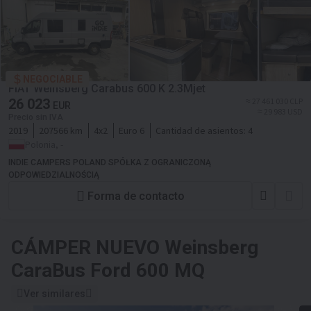
NEGOCIABLE
FIAT Weinsberg Carabus 600 K 2.3Mjet
26 023
≈ 27 461 030 CLP
EUR
≈ 29 983 USD
Precio sin IVA
2019
207566 km
4x2
Euro 6
Cantidad de asientos:
4
Polonia, -
INDIE CAMPERS POLAND SPÓŁKA Z OGRANICZONĄ
ODPOWIEDZIALNOŚCIĄ
Forma de contacto
CÁMPER NUEVO
Weinsberg
CaraBus Ford 600 MQ
Ver similares