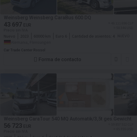
Weinsberg Weinsberg CaraBus 600 DQ
43 697
≈ 46 111 696 CLP
EUR
≈ 50 346 USD
Precio sin IVA
Nuevo
2023
60000 km
Euro 6
Cantidad de asientos:
4
NUEVO
Alemania, Flensungen
Car Trade Center Rossol
Forma de contacto
Weinsberg CaraTour 540 MQ Automatik/3,5t ges.Gewicht
56 723
≈ 59 857 512 CLP
EUR
≈ 65 355 USD
Precio sin IVA