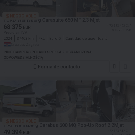
NEGOCIABLE
FORD Weinsberg Carasuite 650 MF 2.3 Mjet
68 375
≈ 72 153 402 CLP
EUR
≈ 78 780 USD
Precio sin IVA
2024
37403 km
4x2
Euro 6
Cantidad de asientos:
5
Croatia, Zagreb
INDIE CAMPERS POLAND SPÓŁKA Z OGRANICZONĄ
ODPOWIEDZIALNOŚCIĄ
Forma de contacto
NEGOCIABLE
FIAT Weinsberg Carabus 600 MQ Pop-Up Roof 2.2Mjet
49 394
≈ 52 123 512 CLP
EUR