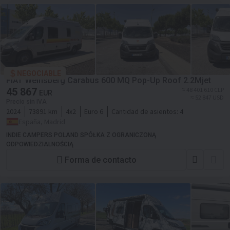
NEGOCIABLE
FIAT Weinsberg Carabus 600 MQ Pop-Up Roof 2.2Mjet
45 867
≈ 48 401 610 CLP
EUR
≈ 52 847 USD
Precio sin IVA
2024
73891 km
4x2
Euro 6
Cantidad de asientos:
4
España, Madrid
INDIE CAMPERS POLAND SPÓŁKA Z OGRANICZONĄ
ODPOWIEDZIALNOŚCIĄ
Forma de contacto