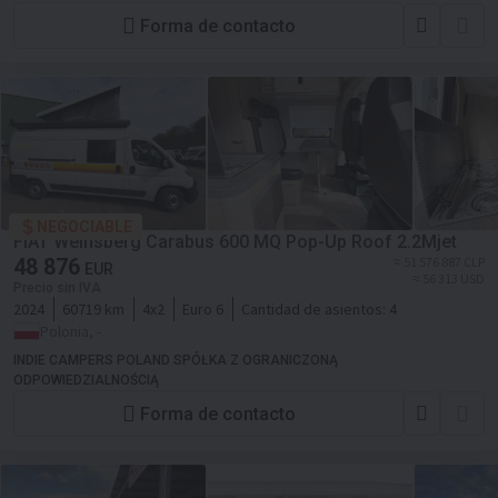
Forma de contacto
NEGOCIABLE
FIAT Weinsberg Carabus 600 MQ Pop-Up Roof 2.2Mjet
48 876
≈ 51 576 887 CLP
EUR
≈ 56 313 USD
Precio sin IVA
2024
60719 km
4x2
Euro 6
Cantidad de asientos:
4
Polonia, -
INDIE CAMPERS POLAND SPÓŁKA Z OGRANICZONĄ
ODPOWIEDZIALNOŚCIĄ
Forma de contacto