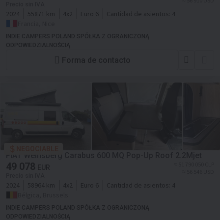
≈ 56 910 USD
Precio sin IVA
2024
55871 km
4x2
Euro 6
Cantidad de asientos:
4
Francia, Nice
INDIE CAMPERS POLAND SPÓŁKA Z OGRANICZONĄ
ODPOWIEDZIALNOŚCIĄ
Forma de contacto
NEGOCIABLE
FIAT Weinsberg Carabus 600 MQ Pop-Up Roof 2.2Mjet
49 078
≈ 51 790 050 CLP
EUR
≈ 56 546 USD
Precio sin IVA
2024
58964 km
4x2
Euro 6
Cantidad de asientos:
4
Bélgica, Brussels
INDIE CAMPERS POLAND SPÓŁKA Z OGRANICZONĄ
ODPOWIEDZIALNOŚCIĄ