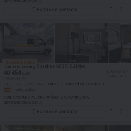
ODPOWIEDZIALNOŚCIĄ
Forma de contacto
NEGOCIABLE
Fiat Weinsberg Carabus 600 K 2.2Mjet
40 454
≈ 42 689 488 CLP
EUR
≈ 46 610 USD
Precio sin IVA
2023
77353 km
4x2
Euro 6
Cantidad de asientos:
4
España, Málaga
INDIE CAMPERS POLAND SPÓŁKA Z OGRANICZONĄ
ODPOWIEDZIALNOŚCIĄ
Forma de contacto