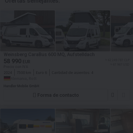
Ofertas semejantes:
Weinsberg CaraBus 600 MQ, Aufstelldach
58 990
≈ 62 249 787 CLP
EUR
≈ 67 967 USD
Precio con IVA
2024
7500 km
Euro 6
Cantidad de asientos:
4
Alemania, Rott
Handler Mobile GmbH
Forma de contacto