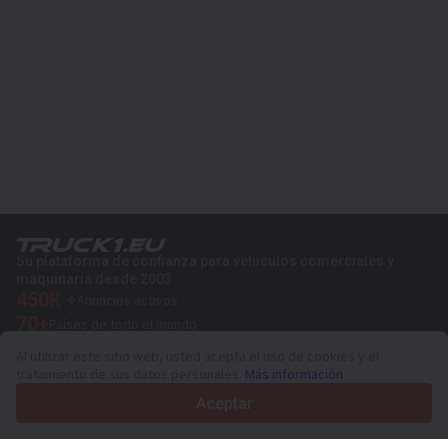
Su plataforma de confianza para vehículos comerciales y
maquinaria desde 2003
450K +
Anuncios activos
70+
Países de todo el mundo
36
Idiomas admitidos
Al utilizar este sitio web, usted acepta el uso de cookies y el
tratamiento de sus datos personales.
Más información
4.7/5
Trustpilot
Aceptar