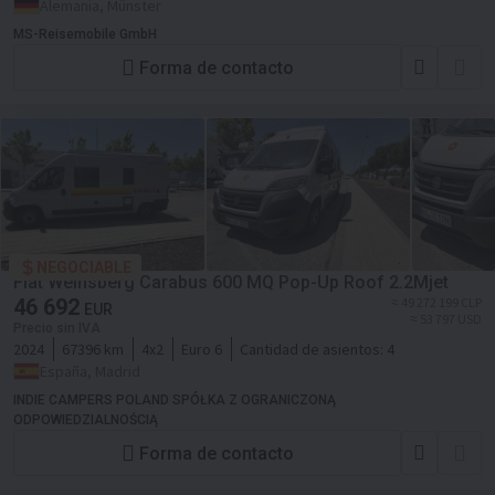
Alemania, Münster
MS-Reisemobile GmbH
Forma de contacto
NEGOCIABLE
Fiat Weinsberg Carabus 600 MQ Pop-Up Roof 2.2Mjet
46 692
≈ 49 272 199 CLP
EUR
≈ 53 797 USD
Precio sin IVA
2024
67396 km
4x2
Euro 6
Cantidad de asientos:
4
España, Madrid
INDIE CAMPERS POLAND SPÓŁKA Z OGRANICZONĄ
ODPOWIEDZIALNOŚCIĄ
Forma de contacto