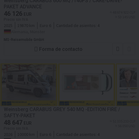
Weinsberg CARABUS 600 MQ /140PS / CARE-DRIVE-
PAKET ADVANCE
46 126
≈ 48 674 922 CLP
EUR
≈ 53 145 USD
Precio sin IVA
2025
19870 km
Euro 6
Cantidad de asientos:
4
Alemania, Münster
MS-Reisemobile GmbH
Forma de contacto
Weinsberg CARABUS GREY 540 MQ -EDITION FIRE /
SAFTY-PAKET
48 647
≈ 51 335 233 CLP
EUR
≈ 56 050 USD
Precio sin IVA
2026
10000 km
Euro 6
Cantidad de asientos:
4