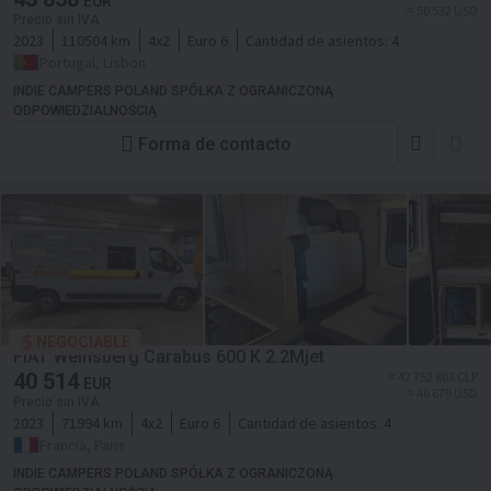
EUR
≈ 50 532 USD
Precio sin IVA
2023
110504 km
4x2
Euro 6
Cantidad de asientos:
4
Portugal, Lisbon
INDIE CAMPERS POLAND SPÓŁKA Z OGRANICZONĄ
ODPOWIEDZIALNOŚCIĄ
Forma de contacto
NEGOCIABLE
FIAT Weinsberg Carabus 600 K 2.2Mjet
40 514
≈ 42 752 803 CLP
EUR
≈ 46 679 USD
Precio sin IVA
2023
71994 km
4x2
Euro 6
Cantidad de asientos:
4
Francia, Paris
INDIE CAMPERS POLAND SPÓŁKA Z OGRANICZONĄ